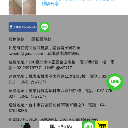
體驗分享
服務條款
隱私權條款
如您有任何問題或建議，請發電子郵件至
twpoto@gmail.com，感謝您造訪本網站。
連絡地址：100臺北市中正區金山南路一段67巷3號一樓 電
話：02-23979777 LINE: @w7177
連絡地址：桃園市桃園區大原路11之1號3樓 電話：03-2717-
712 LINE: @w7177
連絡地址：苗栗縣竹南鎮科專六路1號1樓 電話：037-775-
027 LINE: @w7177
連絡地址：台中市西區館前路55號10樓之9 電話：04-
37048366
© 2018 POWER TAIWAN LTD All Rights Reserved.
馬上預約