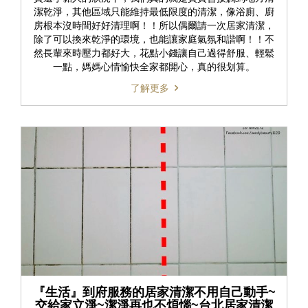
潔乾淨，其他區域只能維持最低限度的清潔，像浴廁、廚
房根本沒時間好好清理啊！！所以偶爾請一次居家清潔，
除了可以換來乾淨的環境，也能讓家庭氣氛和諧啊！！不
然長輩來時壓力都好大，花點小錢讓自己過得舒服、輕鬆
一點，媽媽心情愉快全家都開心，真的很划算。
了解更多
『生活』到府服務的居家清潔不用自己動手~
交給家立淨~潔淨再也不煩惱~台北居家清潔