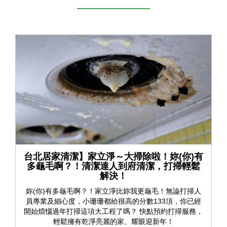
台北居家清潔】家立淨～大掃除啦！妳(你)有
多龜毛啊？！清潔達人到府清潔，打掃輕鬆
解決！
妳(你)有多龜毛啊？！家立淨比妳我更龜毛！無論打掃人
員專業及細心度，小珊珊都給很高的分數133頂，你已經
開始煩惱過年打掃這項大工程了嗎？ 快點預約打掃服務，
輕鬆擁有乾淨亮麗的家、耀眼迎新年！