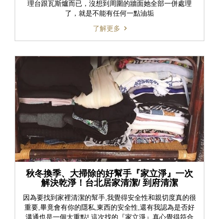
理台跟瓦斯爐而已，沒想到周圍的牆面她全部一併處理
了，就是不能有任何一點油垢
了解更多
秋冬換季、大掃除的好幫手『家立淨』一次
解決乾淨！台北居家清潔/ 到府清潔
因為要找到家裡清潔的幫手,我覺得安全性和親切度真的很
重要,畢竟會有你的隱私,東西的安全性,還有我認為是否好
溝通也是一個大重點! 這次找的『家立淨』真心覺得符合