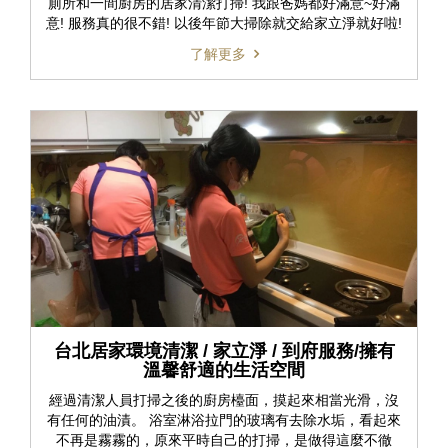
廁所和一間廚房的居家清潔打掃! 我跟爸媽都好滿意~好滿
意! 服務真的很不錯! 以後年節大掃除就交給家立淨就好啦!
了解更多
台北居家環境清潔 / 家立淨 / 到府服務/擁有
溫馨舒適的生活空間
經過清潔人員打掃之後的廚房檯面，摸起來相當光滑，沒
有任何的油漬。 浴室淋浴拉門的玻璃有去除水垢，看起來
不再是霧霧的，原來平時自己的打掃，是做得這麼不徹