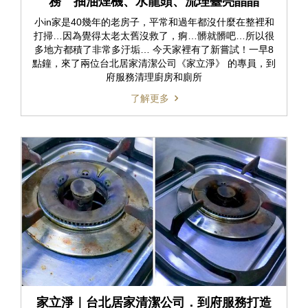
務 抽油煙機、水龍頭、流理臺亮晶晶
小in家是40幾年的老房子，平常和過年都沒什麼在整裡和
打掃…因為覺得太老太舊沒救了，痾…髒就髒吧…所以很
多地方都積了非常多汙垢… 今天家裡有了新嘗試！一早8
點鐘，來了兩位台北居家清潔公司《家立淨》 的專員，到
府服務清理廚房和廁所
了解更多
家立淨｜台北居家清潔公司．到府服務打造