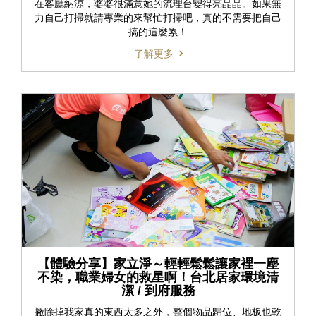
在客廳納涼，婆婆很滿意她的流理台變得亮晶晶。如果無
力自己打掃就請專業的來幫忙打掃吧，真的不需要把自己
搞的這麼累！
了解更多
【體驗分享】家立淨～輕輕鬆鬆讓家裡一塵
不染，職業婦女的救星啊！台北居家環境清
潔 / 到府服務
撇除掉我家真的東西太多之外，整個物品歸位、地板也乾