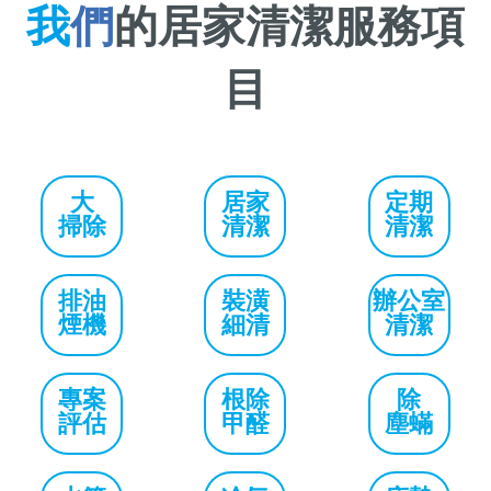
我
們
的居家清潔服務項
目
大
居家
定期
掃除
清潔
清潔
排油
裝潢
辦公室
煙機
細清
清潔
專案
根除
除
評估
甲醛
塵蟎