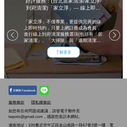
舒服、輕鬆
好評服務：(台北居家清潔/家立淨/
好評服務：
來說很滿
到府清潔)「家立淨」--- 線上即時
清潔專家
通、估價、
預約，專業效率到府服務，給你一
自己打掃的
多
「家立淨」不僅專業，更提供完善的線
個潔淨舒適
專業的服裝
來還是請專
上即時預約，只要上網註冊成為會員，
人放心及安心 目前服務的範圍集
上網找到家
進行線上到府清潔服務選項(包括有「居
北市及新北
項目有大掃
家清潔」、「大掃除」與「週期清潔」)
主)
等等，透過網
與服務時數勾選完畢後，就會有專人與
了解更多
涉，相當方
會員客戶連繫，在客戶指定的日期派遣
專業的家政婦，前往指定地點進行居家
清潔打掃，讓你擁有一個潔淨舒適溫暖
的家!
服務條款
隱私權條款
如您有任何問題或建議，請發電子郵件至
twpoto@gmail.com，感謝您造訪本網站。
連絡地址：100臺北市中正區金山南路一段67巷3號一樓 電