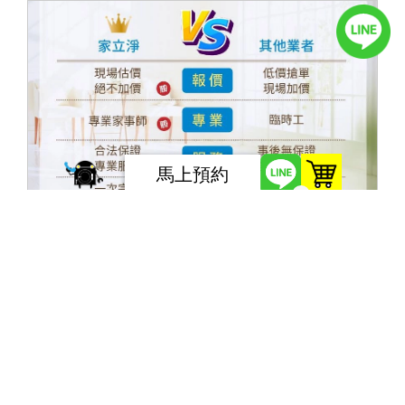
馬上預約
0
裝潢細清是什麼？裝潢清潔項目與10大常見
問題一次看
【裝潢清潔常見10大問題】Q1：價格 現場評估後再施
作。裝潢細清與一般居家清潔不同，您可以於營業時間內
隨時與我們聯繫，先在中電話與您說明細節，或是約定時
間到現場評估，了解您的需求後再行報價，完全免費！若
裝潢仍在進行中，建議即將完工時或等裝潢全部驗收完成
後，再預約細清估價。
了解更多