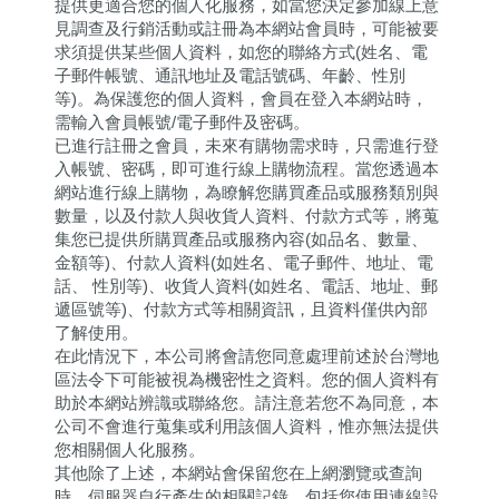
提供更適合您的個人化服務，如當您決定參加線上意
見調查及行銷活動或註冊為本網站會員時，可能被要
求須提供某些個人資料，如您的聯絡方式(姓名、電
子郵件帳號、通訊地址及電話號碼、年齡、性別
等)。為保護您的個人資料，會員在登入本網站時，
需輸入會員帳號/電子郵件及密碼。
已進行註冊之會員，未來有購物需求時，只需進行登
入帳號、密碼，即可進行線上購物流程。當您透過本
網站進行線上購物，為瞭解您購買產品或服務類別與
數量，以及付款人與收貨人資料、付款方式等，將蒐
集您已提供所購買產品或服務內容(如品名、數量、
金額等)、付款人資料(如姓名、電子郵件、地址、電
話、 性別等)、收貨人資料(如姓名、電話、地址、郵
遞區號等)、付款方式等相關資訊，且資料僅供內部
了解使用。
在此情況下，本公司將會請您同意處理前述於台灣地
區法令下可能被視為機密性之資料。您的個人資料有
助於本網站辨識或聯絡您。請注意若您不為同意，本
公司不會進行蒐集或利用該個人資料，惟亦無法提供
您相關個人化服務。
其他除了上述，本網站會保留您在上網瀏覽或查詢
時，伺服器自行產生的相關記錄，包括您使用連線設