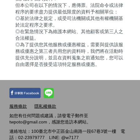
但本公司在以下的情況下，應傳票、法院命令或法律
程序的要求盡力提供最低限度的資料予相關單位：
◎基於法律之規定，或受司法機關或其他有權機關基
於法定程序之要求。
◎在緊急情況下為維護本網站、其他顧客或第三人之
合法權益。
◎為了提供您其他服務或優惠權益，需要與提供該服
務或優惠之第三者共用您的資料時，我們將在活動時
提供充分說明，並且在資料蒐集之前通知您，您可以
自由選擇是否接受這項特定服務或優惠。
服務條款
隱私權條款
如您有任何問題或建議，請發電子郵件至
twpoto@gmail.com，感謝您造訪本網站。
連絡地址：100臺北市中正區金山南路一段67巷3號一樓 電
話：02-23979777 LINE: @w7177