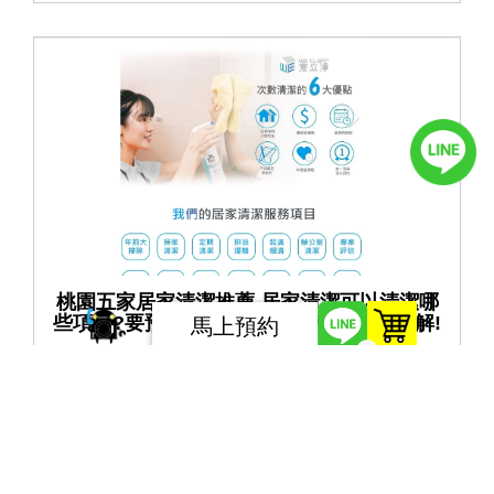
桃園五家居家清潔推薦,居家清潔可以清潔哪
些項目?要預約多少時間才夠?帶你一次瞭解!
馬上預約
0
為您介紹桃園市內五家優秀的居家清潔公司，它們不僅提
供多樣化的清潔服務，還幫助您節省寶貴的時間和精力，
確保您的家居環境始終保持潔净舒適。我們將深入了解這
些公司的服務項目、專業團隊和預約時間，以幫助您更好
地了解如何選擇最適合您需求的清潔夥伴。
了解更多