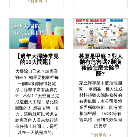
了解更多
【過年大掃除常見
甚麼是甲醛？對人
的10大問題】
體有危害嗎?裝潢
後該怎麼去除甲
大掃除自己來？請專業
醛?
的來？ 如果要把家裡每
家立淨專業甲醛治理團
一個區域都掃得乾乾
隊， 單獨靠一種方法或
淨，除非平常有認真打
材料很難去除裝修後的
掃，不然1.2天想自己完
有害氣體，本公司引領
成這個大工程，是比較
業界獨家技術，能有效
困難的！ 想要省時、省
根除甲醛、TVOC等有
力，這時就可以考慮交
害氣體，達到長效保固
給專業的人員來執行這
的要求
個任務！時間上，是可
以在一天就完成的。
了解更多