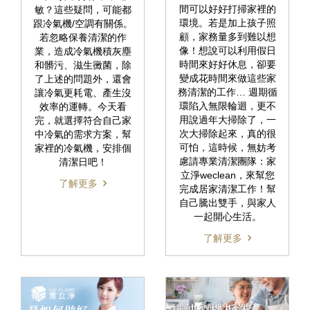
間可以好好打掃家裡的
敏？這些疑問，可能都
環境。若是加上孩子照
跟冷氣機/空調有關係。
顧，家務量多到難以想
若忽略保養清潔的作
像！想說可以利用假日
業，造成冷氣機積灰塵
時間來好好休息，卻要
和髒污、滋生黴菌，除
變成花時間來做這些家
了上述的問題外，還會
務清潔的工作… 週期循
讓冷氣更耗電、產生沒
環陷入無限輪迴，更不
效率的運轉。今天看
用說過年大掃除了，一
完，就選擇符合自己家
次大掃除起來，真的很
中冷氣的需求方案，幫
可怕，這時候，無妨考
家裡的冷氣機，安排個
慮請專業清潔團隊：家
清潔日吧！
立淨weclean，來幫您
了解更多
完成居家清潔工作！幫
自己騰出雙手，與家人
一起開心生活。
了解更多