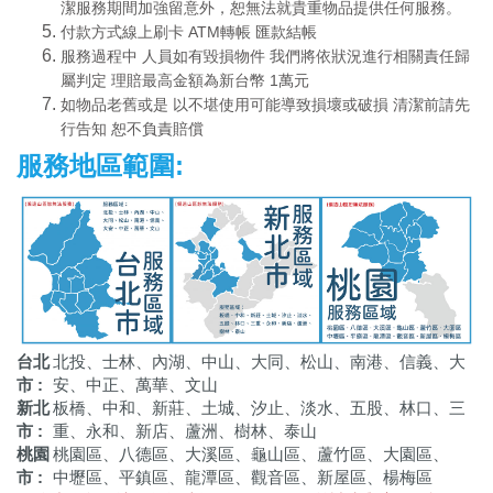
潔服務期間加強留意外，恕無法就貴重物品提供任何服務。
付款方式線上刷卡 ATM轉帳 匯款結帳
服務過程中 人員如有毀損物件 我們將依狀況進行相關責任歸
屬判定 理賠最高金額為新台幣 1萬元
如物品老舊或是 以不堪使用可能導致損壞或破損 清潔前請先
行告知 恕不負責賠償
服務地區範圍:
台北
北投、士林、內湖、中山、大同、松山、南港、信義、大
市 :
安、中正、萬華、文山
新北
板橋、中和、新莊、土城、汐止、淡水、五股、林口、三
市 :
重、永和、新店、蘆洲、樹林、泰山
桃園
桃園區、八德區、大溪區、龜山區、蘆竹區、大園區、
市 :
中壢區、平鎮區、龍潭區、觀音區、新屋區、楊梅區