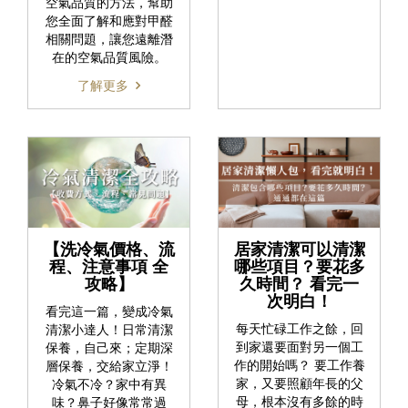
空氣品質的方法，幫助
您全面了解和應對甲醛
相關問題，讓您遠離潛
在的空氣品質風險。
了解更多
【洗冷氣價格、流
居家清潔可以清潔
程、注意事項 全
哪些項目？要花多
攻略】
久時間？ 看完一
次明白！
看完這一篇，變成冷氣
每天忙碌工作之餘，回
清潔小達人！日常清潔
到家還要面對另一個工
保養，自己來；定期深
作的開始嗎？ 要工作養
層保養，交給家立淨！
家，又要照顧年長的父
冷氣不冷？家中有異
母，根本沒有多餘的時
味？鼻子好像常常過