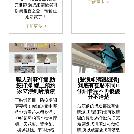
了解更多
究細節 裝潢細清後就可
以無後顧之憂，輕鬆住
進新家了！
了解更多
職人到府打掃,防
[裝潢粗清跟細清]
疫打掃,線上預約
到底有甚麼不同!!
家立淨到府清潔
仔細看完不再傻傻
分不清楚
平時懶得掃，防疫期間
裝潢前的溝通都說有含
更要掃！你知道家中哪
清潔,工程細項也有收清
些地方看起來很乾淨，
潔的費用,為什麼裝潢完
但卻超髒的嗎？抽油煙
還需要找清潔公司做細
機、天花板、置物架、
清,所以就需要搞清楚裝
磁磚縫隙...平時懶得