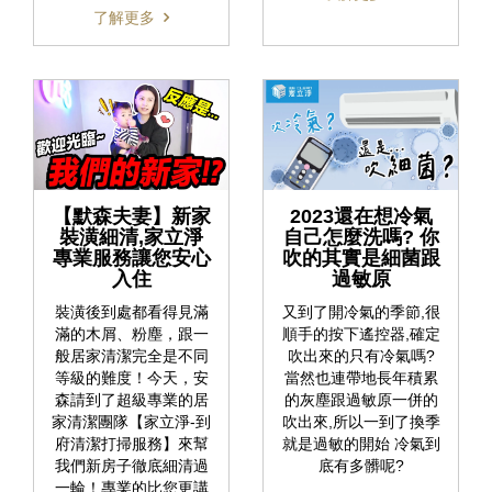
了解更多
【默森夫妻】新家
2023還在想冷氣
裝潢細清,家立淨
自己怎麼洗嗎? 你
專業服務讓您安心
吹的其實是細菌跟
入住
過敏原
裝潢後到處都看得見滿
又到了開冷氣的季節,很
滿的木屑、粉塵，跟一
順手的按下遙控器,確定
般居家清潔完全是不同
吹出來的只有冷氣嗎?
等級的難度！今天，安
當然也連帶地長年積累
森請到了超級專業的居
的灰塵跟過敏原一併的
家清潔團隊【家立淨-到
吹出來,所以一到了換季
府清潔打掃服務】來幫
就是過敏的開始 冷氣到
我們新房子徹底細清過
底有多髒呢?
一輪！專業的比您更講