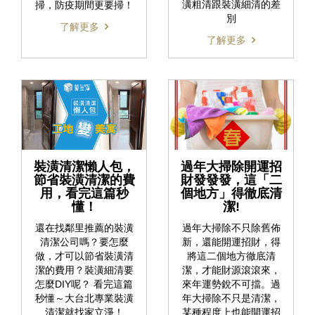
潢粗清跟裝潢細清的差
掃，防疫期間更要掃！
別
了解更多
了解更多
裝潢清潔懶人包，
過年大掃除開運招
節省裝潢清潔的費
財發發發，這「二
用，看完這篇秒
個地方」得徹底清
懂！
潔!
還在找鄰里推薦的裝潢
過年大掃除不只除舊佈
清潔公司嗎？要怎麼
新，還能開運招財，得
做，才可以節省裝潢清
將這二個地方徹底清
潔的費用？裝潢細清要
潔，才能財源滾滾來，
怎麼DIY呢？ 看完這篇
來年運勢銳不可擋。過
秒懂～大台北專業裝潢
年大掃除不只是清潔，
清潔就找家立淨！
某種程度上也能開運招