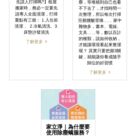
先請人打掃嗎?】租屋
塵，等堆積到自己也看
搬家時，務必一定要先
不下去了，才找時間一
請專人全面清潔，打掃
次整理，所以每次打掃
重點有三個： 1.入住前
完都腰酸背痛…… 家中
清潔 、 2.冷氣清洗、3.
雜物多，書本、電線、
床墊沙發清洗
文具……等，數以百計
的種類，該如何收納，
了解更多
才能讓環境看起來整潔
呢？ 其實只要把握3關
鍵，就能讓你養成隨手
歸位的好習慣
了解更多
家立淨｜為什麼要
使用除塵螨服務？