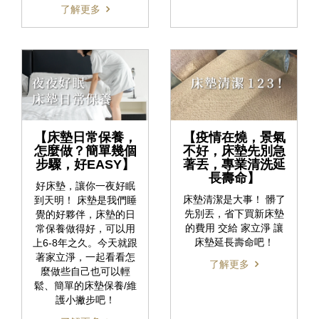
了解更多
【床墊日常保養，
【疫情在燒，景氣
怎麼做？簡單幾個
不好，床墊先別急
步驟，好EASY】
著丟，專業清洗延
長壽命】
好床墊，讓你一夜好眠
床墊清潔是大事！ 髒了
到天明！ 床墊是我們睡
先別丟，省下買新床墊
覺的好夥伴，床墊的日
的費用 交給 家立淨 讓
常保養做得好，可以用
床墊延長壽命吧！
上6-8年之久。今天就跟
著家立淨，一起看看怎
了解更多
麼做些自己也可以輕
鬆、簡單的床墊保養/維
護小撇步吧！