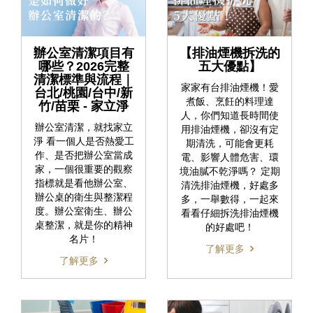
辦公室清潔項目有
【排油煙機拆洗的
哪些？2026完整
五大優點】
清潔標準與流程｜
家家有台排油煙機！愛
台北/桃園/台中/新
煮飯、烹飪的料理達
竹/苗栗 - 家立淨
人，你們知道長時間使
辦公室清潔，就找家立
用排油煙機，卻沒有定
淨 看一個人是否熱愛工
期清洗，可能會更耗
作、是否把辦公室當成
電、影響人體危害、環
家，一個很重要的觀察
境油膩不乾淨嗎？ 定期
指標就是看他辦公室、
清洗排油煙機，好處多
辦公桌的衛生與整潔程
多，一舉數得，一起來
度。辦公室衛生、辦公
看看仔細拆洗排油煙機
桌整潔，就是你的精神
的好處吧！
名片！
了解更多
了解更多