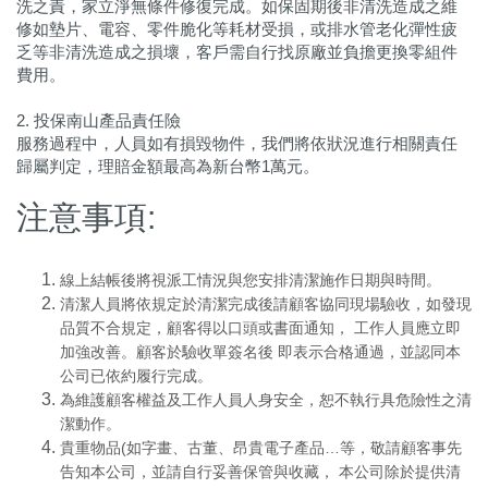
洗之責，家立淨無條件修復完成。如保固期後非清洗造成之維
修如墊片、電容、零件脆化等耗材受損，或排水管老化彈性疲
乏等非清洗造成之損壞，客戶需自行找原廠並負擔更換零組件
費用。
2. 投保南山產品責任險
服務過程中，人員如有損毀物件，我們將依狀況進行相關責任
歸屬判定，理賠金額最高為新台幣1萬元。
注意事項:
線上結帳後將視派工情況與您安排清潔施作日期與時間。
清潔人員將依規定於清潔完成後請顧客協同現場驗收，如發現
品質不合規定，顧客得以口頭或書面通知， 工作人員應立即
加強改善。顧客於驗收單簽名後 即表示合格通過，並認同本
公司已依約履行完成。
為維護顧客權益及工作人員人身安全，恕不執行具危險性之清
潔動作。
貴重物品(如字畫、古董、昂貴電子產品…等，敬請顧客事先
告知本公司，並請自行妥善保管與收藏， 本公司除於提供清