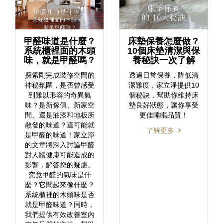
甲醛味道是什麼？
床墊保養怎麼做？
系統櫃裡面的木頭
10個床墊清潔與保
味，就是甲醛嗎？
養秘訣一次了解
探索剛完成裝修空間的
透過日常保養，降低清
神秘氛圍，是否曾感受
潔難度，家立淨提供10
到難以形容的奇異氣
個秘訣，幫助你維持床
味？是新傢俱、新家空
墊良好狀態，讓你享受
間、還是油漆和地板所
更佳睡眠品質！
散發的味道？這可能就
了解更多
是甲醛的味道！家立淨
的文章將深入討論甲醛
對人體健康可能造成的
影響，解答您的疑慮。
究竟甲醛的氣味是什
麼？它聞起來像什麼？
系統櫃裡的木頭味是否
就是甲醛味道？同時，
我們提供有效改善室內