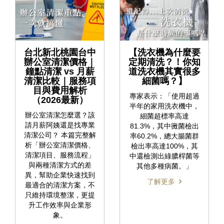
台北新北桃園台中
【洗衣機為什麼要
辦公室清潔價格｜
定期清洗？！你知
鐘點清潔 vs 月薪
道洗衣機其實很多
清潔比較｜服務項
細菌嗎？】
目與費用解析
專家表示：「使用超過
（2026最新）
半年的家用洗衣機中，
辦公室清潔怎麼選？該
細菌超標率高達
請月薪阿姨還是找專業
81.3%，其中黴菌檢出
清潔公司？ 本篇完整解
率60.2%，總大腸菌群
析「辦公室清潔價格、
檢出率高達100%，其
清潔項目、服務流程」
中還檢測出綠膿桿菌等
與兩種清潔方式的差
其他多種病菌。」
異，幫助企業快速找到
了解更多
最適合的清潔方案，不
只維持環境整潔，更提
升工作效率與企業形
象。