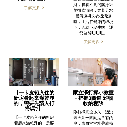
財，將看不見的髒汙細
了解更多
菌徹底清除，尤其是水
管清潔與洗衣機清潔
喔，生活在健康的環境
下，人就不易生病，運
勢自然旺旺旺。
了解更多
【一卡皮箱入住的
家立淨打掃小教室
新房看起來滿乾淨
－把握3關鍵 雜物
的，需要先請人打
收納秘訣
掃嗎?】
剛打掃完沒多久，過沒
【一卡皮箱入住的新房
幾天又一團亂是常有的
看起來滿乾淨的，需要
事，東西常常堆著就積