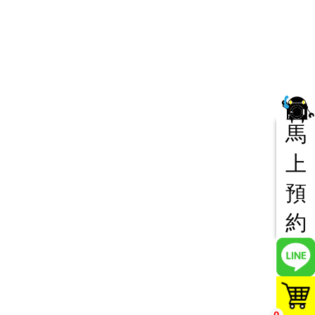
馬
上
預
約