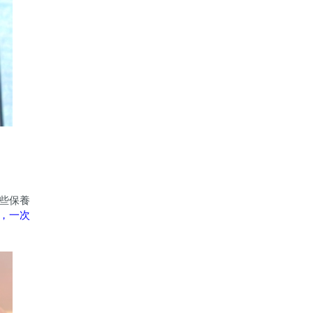
些保養
，一次