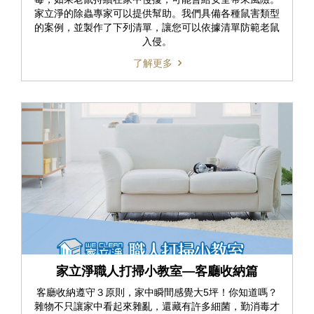
家立淨的除蟲專家可以提供幫助。我們具備各種鼠害類型
的案例，並製作了下列清單，讓您可以依據清單防範老鼠
入侵。
了解更多
家立淨職人打掃小教室—客廳收納篇
客廳收納遵守３原則，家中瞬間感覺大5坪！你知道嗎？
雜物不只讓家中看起來雜亂，還藏有許多細菌，勤消毒才