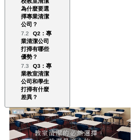
校教室清潔
為什麼要選
擇專業清潔
公司？
Q2：專
業清潔公司
打掃有哪些
優勢？
Q3：專
業教室清潔
公司和學生
打掃有什麼
差異？