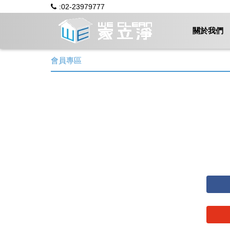
:02-23979777
關於我們
會員專區