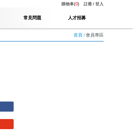
0
購物車(
)
註冊
登入
常見問題
人才招募
首頁
會員專區