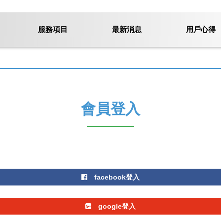
服務項目
最新消息
用戶心得
會員登入
facebook登入
google登入