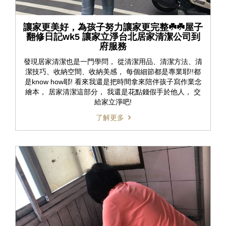
讓家更美好，為孩子努力讓家更完整☘️☘️屋子
翻修日記wk5 讓家立淨台北居家清潔公司到
府服務
發現居家清潔也是一門學問， 從清潔用品、清潔方法、清
潔技巧、收納空間、收納美感， 每個細節都是專業耶!!都
是know how耶! 看來我還是把時間拿來陪伴孩子寫作業念
繪本， 居家清潔這部分， 我還是花點錢假手於他人， 交
給家立淨吧!
了解更多