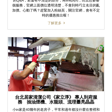
的Q&A，若還有不清楚的部分，再line詢問，而且想要哪
個服務，官網上面價位透明清楚，不會到時巧立名目的亂
加價。心動了嗎？趕緊加入粉絲頁，關注官網，會有不定
時的優惠推出喔！
了解更多
台北居家清潔公司《家立淨》 專人到府服
務 抽油煙機、水龍頭、流理臺亮晶晶
小in家是40幾年的老房子，平常和過年都沒什麼在整裡和