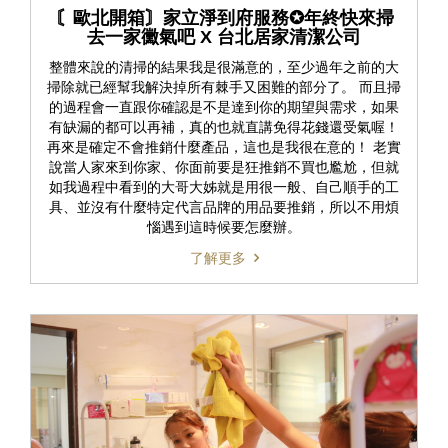
〘歐北開箱〙家立淨到府服務✪年終快來掃
去一家黴氣吧 X 台北居家清潔公司
整體來說的清掃的結果我是很滿意的，至少過年之前的大
掃除就已經幫我解決掉所有棘手又困難的部分了。 而且掃
的過程會一直跟你確認是不是達到你的期望與需求，如果
有缺漏的都可以再補，真的也就直講免得花錢還受氣喔！
再來是確定不會推銷什麼產品，這也是我很在意的！ 老實
說當人家來到你家、你面前要是狂推銷不買也尷尬，但就
如我過程中看到的大哥大姊就是用很一般、自己順手的工
具、並沒有什麼特定代言品牌的用品要推銷，所以不用煩
惱遇到這時候要怎麼辦。
了解更多