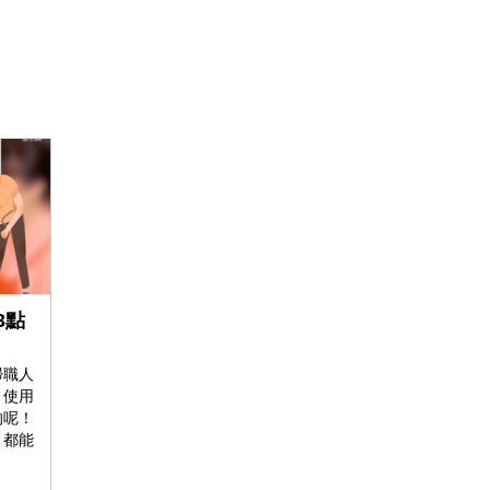
3點
掃職人
、使用
的呢！
，都能