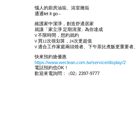
惱人的廚房油垢、浴室黴垢
通通let it go
～
維護家中潔淨，創造舒適居家
就讓「家立淨
定期清潔
為你達成
」
不限時間，想約就約
V
買
次很划算，
次更超值
V
12
24
適合工作家庭兩頭燒者、下午茶比煮飯更重要者
V
快來預約搶優惠
https://www.weclean.com.tw/service/display/2
電話預約也
OK！
歡迎來電詢問
：
02
2397-9777
（
）