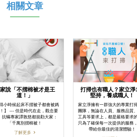
相關文章
家說「不摺棉被才是王
打掃也有職人？家立淨
道！」
堅持，養成職人！
得小時候起床不摺被子都會被媽
家立淨擁有一群強大的專業打
！】 --- 但是時代在走，觀念要
團隊，無論在人員、服務品質
！ 抗螨專家譚敦慈都規勸大家：
工具等要求上，都是嚴格要求
「千萬別摺棉被！
只為了確保每一次提供的服務
帶給你最佳的清潔體驗！
了解更多