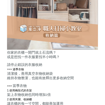
你家的衣櫃一開門就土石流嗎？
或是想找一件衣服要找半小時嗎？
請停止錯誤的衣服收納
>>> 過季衣物
清潔後，善用真空衣物收納袋
維持衣物整潔，也能有效釋出更多收納空間
當季衣物
>>>
1.
使用兩段式的衣架
架上衣物收納也同時增加
倍
2
2.
使用夾層、收納櫃
讓衣櫃的每一寸空間，都能善加運用