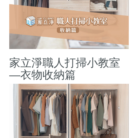
家立淨職人打掃小教室
—衣物收納篇