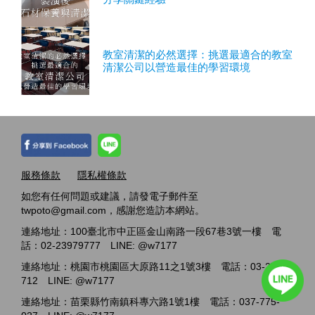
教室清潔的必然選擇：挑選最適合的教室
清潔公司以營造最佳的學習環境
服務條款
隱私權條款
如您有任何問題或建議，請發電子郵件至
twpoto@gmail.com，感謝您造訪本網站。
連絡地址：100臺北市中正區金山南路一段67巷3號一樓 電
話：02-23979777 LINE: @w7177
連絡地址：桃園市桃園區大原路11之1號3樓 電話：03-2717-
712 LINE: @w7177
連絡地址：苗栗縣竹南鎮科專六路1號1樓 電話：037-775-