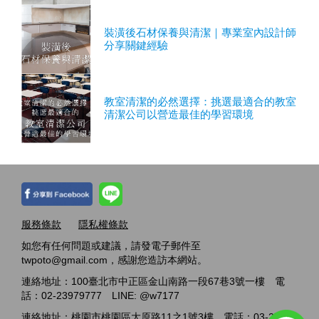
裝潢後石材保養與清潔｜專業室內設計師
分享關鍵經驗
教室清潔的必然選擇：挑選最適合的教室
清潔公司以營造最佳的學習環境
服務條款
隱私權條款
如您有任何問題或建議，請發電子郵件至
twpoto@gmail.com，感謝您造訪本網站。
連絡地址：100臺北市中正區金山南路一段67巷3號一樓 電
話：02-23979777 LINE: @w7177
連絡地址：桃園市桃園區大原路11之1號3樓 電話：03-2717-