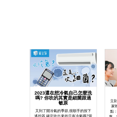
2023還在想冷氣自己怎麼洗
嗎? 你吹的其實是細菌跟過
立
敏原
家
又到了開冷氣的季節,很順手的按下
點
遙控器,確定吹出來的只有冷氣嗎?當
惠、