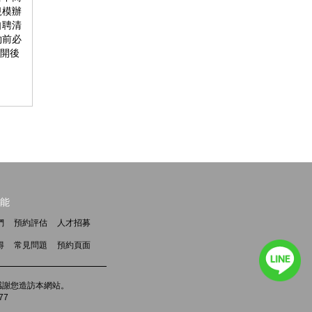
規模辦
自聘清
約前必
避開後
能
們
預約評估
人才招募
得
常見問題
預約頁面
m，感謝您造訪本網站。
77