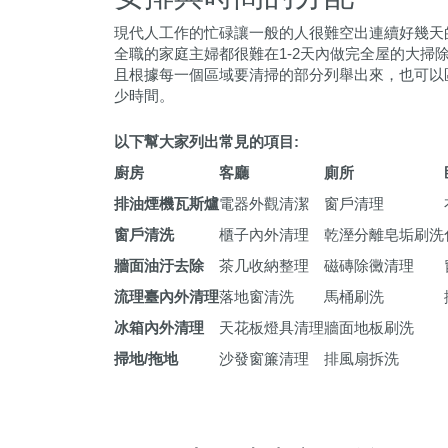
現代人工作的忙碌讓一般的人很難空出連續好幾天
全職的家庭主婦都很難在1-2天內做完全屋的大掃
且根據每一個區域要清掃的部分列舉出來，也可以
少時間。
以下幫大家列出常見的項目:
廚房
客廳
廁所
排油煙機瓦斯爐
電器外觀清潔
窗戶清理
窗戶清洗
櫃子內外清理
乾溼分離皂垢刷洗
牆面油汙去除
茶几收納整理
磁磚除黴清理
流理臺內外清理
落地窗清洗
馬桶刷洗
冰箱內外清理
天花板燈具清理
牆面地板刷洗
掃地
/
拖地
沙發窗簾清理
排風扇拆洗