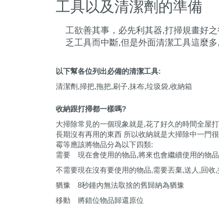
工具以及清潔劑的準備
工欲善其事，必先利其器,打掃規畫好之
乏工具而中斷,但是外面清潔工具這麼多
以下幫各位列出必備的清潔工具:
清潔劑,掃把,拖把,刷子,抹布,垃圾袋,收納箱
收納跟打掃都一樣嗎?
大掃除常見的一個現象就是,花了好久的時間全屋打
長期沒有再用的東西 所以收納就是大掃除中一門很
霉等應該將物品分為以下四類:
需要
現在會使用的物品
,
將來也會繼續使用的物品
不需要
現在沒有要使用的物品
,
需要丟棄
,
送人
,
回收
,
猶豫
8
秒鐘內無法取捨的舊歸納為猶豫
移動
將錯位物品歸還原位