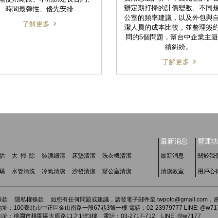
辦定期打掃的計價變數、不同
時間最彈性、優先安排
公室的頻率建議，以及外包與
了解更多
潔人員的成本比較，並整理簽
問的5個問題，幫台中企業主
續糾紛。
了解更多
最新消息
營運功
估
大 掃 除
裝潢細清
床墊清潔
洗衣機清潔
最新消息
關於我
 蟎
水管清洗
冷氣清潔
沙發清潔
辦公室清潔
清潔教室
用戶心
條款
隱私權條款
如您有任何問題或建議，請發電子郵件至 twpoto@gmail.co
址：100臺北市中正區金山南路一段67巷3號一樓 電話：02-23979777 LINE: @w71
址：桃園市桃園區大原路11之1號3樓 電話：03-2717-712 LINE: @w7177