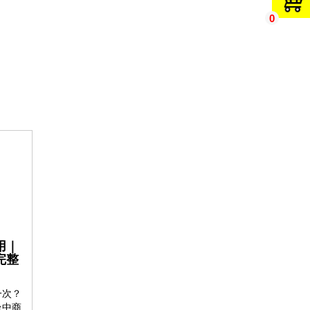
0
用｜
完整
一次？
台中商