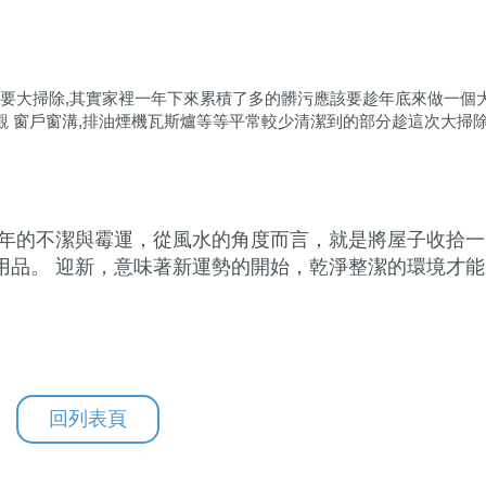
需要大掃除,其實家裡一年下來累積了多的髒污應該要趁年底來做一個
外觀 窗戶窗溝,排油煙機瓦斯爐等等平常較少清潔到的部分趁這次大掃
往年的不潔與霉運，從風水的角度而言，就是將屋子收拾一
用品。 迎新，意味著新運勢的開始，乾淨整潔的環境才能
回列表頁