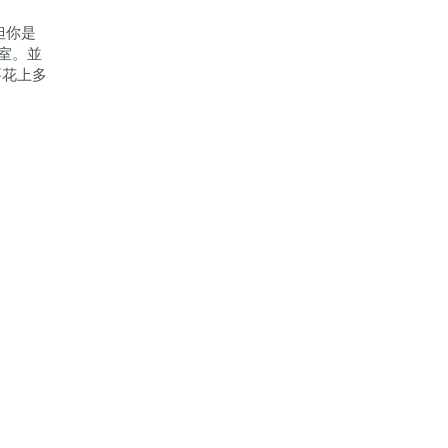
但你是
室。並
要花上多