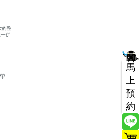
大的整
除一併
馬
帶
上
預
約