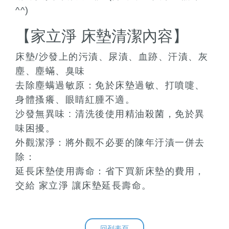
^^)
【家立淨 床墊清潔內容】
床墊/沙發上的污漬、尿漬、血跡、汗漬、灰
塵、塵蟎、臭味
去除塵螨過敏原：免於床墊過敏、打噴嚏、
身體搔癢、眼睛紅腫不適。
沙發無異味 : 清洗後使用精油殺菌，免於異
味困擾。
外觀潔淨：將外觀不必要的陳年汙漬一併去
除：
延長床墊使用壽命：省下買新床墊的費用，
交給 家立淨 讓床墊延長壽命。
回列表頁