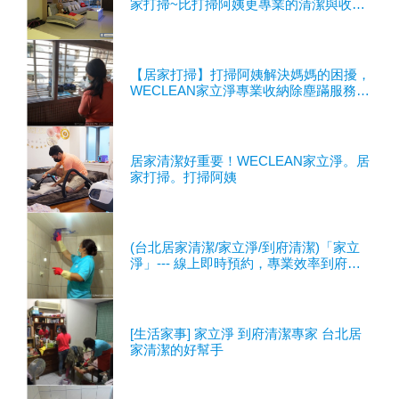
家打掃~比打掃阿姨更專業的清潔與收納
服務
【居家打掃】打掃阿姨解決媽媽的困擾，
WECLEAN家立淨專業收納除塵蹣服務棒
棒噠
居家清潔好重要！WECLEAN家立淨。居
家打掃。打掃阿姨
(台北居家清潔/家立淨/到府清潔)「家立
淨」--- 線上即時預約，專業效率到府服
務，給你一個潔淨舒適
[生活家事] 家立淨 到府清潔專家 台北居
家清潔的好幫手