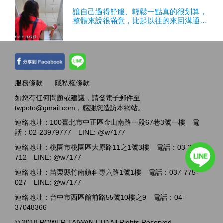
讓自己過得舒服、輕鬆一點真的很划算，
整體來說很滿意，比起以往的來回溝通、
估價、確認時間方便許多
服務條款
隱私權條款
如您有任何問題或建議，請發電子郵件至
twpoto@gmail.com，感謝您造訪本網站。
連絡地址：100臺北市中正區金山南路一段67巷3號一樓 電
話：02-23979777 LINE: @w7177
連絡地址：桃園市桃園區大原路11之1號3樓 電話：03-2717-
712 LINE: @w7177
連絡地址：苗栗縣竹南鎮科專六路1號1樓 電話：037-775-
027 LINE: @w7177
連絡地址：台中市西區館前路55號10樓之9 電話：04-
37048366
© 2018 POWER TAIWAN LTD All Rights Reserved.