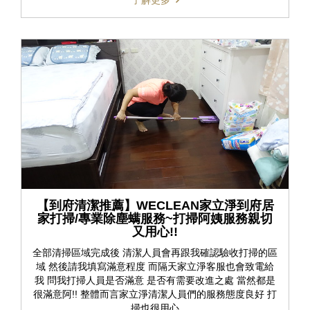
【到府清潔推薦】WECLEAN家立淨到府居
家打掃/專業除塵螨服務~打掃阿姨服務親切
又用心!!
全部清掃區域完成後 清潔人員會再跟我確認驗收打掃的區
域 然後請我填寫滿意程度 而隔天家立淨客服也會致電給
我 問我打掃人員是否滿意 是否有需要改進之處 當然都是
很滿意阿!! 整體而言家立淨清潔人員們的服務態度良好 打
掃也很用心