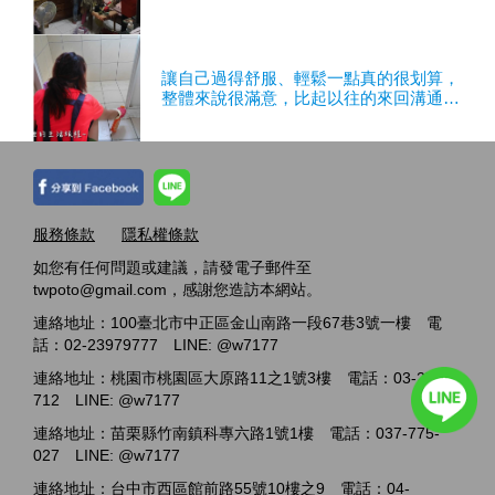
讓自己過得舒服、輕鬆一點真的很划算，
整體來說很滿意，比起以往的來回溝通、
估價、確認時間方便許多
服務條款
隱私權條款
如您有任何問題或建議，請發電子郵件至
twpoto@gmail.com，感謝您造訪本網站。
連絡地址：100臺北市中正區金山南路一段67巷3號一樓 電
話：02-23979777 LINE: @w7177
連絡地址：桃園市桃園區大原路11之1號3樓 電話：03-2717-
712 LINE: @w7177
連絡地址：苗栗縣竹南鎮科專六路1號1樓 電話：037-775-
027 LINE: @w7177
連絡地址：台中市西區館前路55號10樓之9 電話：04-