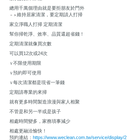
總用千萬個理由就是要拒朋友於門外
維持居家清潔，
要定期請人打掃
－＞
家立淨職人打掃
定期清潔
幫你掃乾淨、效率、品質還超省錢
！
定期清潔就像買次數
可以買
12
次或
24
次
不限使用期限
Ｖ
預約即可使用
Ｖ
每次清潔都是現省一筆錢
Ｖ
定期請專業的來掃
就有更多時間製造浪漫與家人相聚
不管是和另一半或是孩子
相處時間變多，家務瑣事減少
相處更融洽愉快
！
預約連結：
https://www.weclean.com.tw/service/display/2