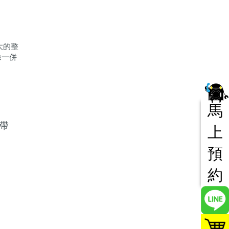
大的整
除一併
馬
帶
上
預
約