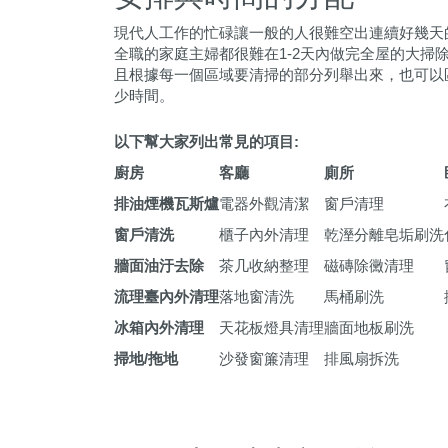
現代人工作的忙碌讓一般的人很難空出連續好幾天
全職的家庭主婦都很難在1-2天內做完全屋的大掃
且根據每一個區域要清掃的部分列舉出來，也可以
少時間。
以下幫大家列出常見的項目:
廚房
客廳
廁所
排油煙機瓦斯爐
電器外觀清潔
窗戶清理
窗戶清洗
櫃子內外清理
乾溼分離皂垢刷洗
牆面油汙去除
茶几收納整理
磁磚除黴清理
流理臺內外清理
落地窗清洗
馬桶刷洗
冰箱內外清理
天花板燈具清理
牆面地板刷洗
掃地
/
拖地
沙發窗簾清理
排風扇拆洗