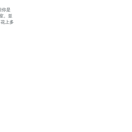
但你是
室。並
要花上多