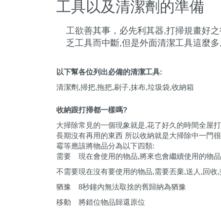
工具以及清潔劑的準備
工欲善其事，必先利其器,打掃規畫好之
乏工具而中斷,但是外面清潔工具這麼多
以下幫各位列出必備的清潔工具:
清潔劑,掃把,拖把,刷子,抹布,垃圾袋,收納箱
收納跟打掃都一樣嗎?
大掃除常見的一個現象就是,花了好久的時間全屋打
長期沒有再用的東西 所以收納就是大掃除中一門很
霉等應該將物品分為以下四類:
需要
現在會使用的物品
,
將來也會繼續使用的物品
不需要
現在沒有要使用的物品
,
需要丟棄
,
送人
,
回收
,
猶豫
8
秒鐘內無法取捨的舊歸納為猶豫
移動
將錯位物品歸還原位