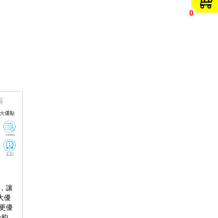
0
，讓
大優
更優
合約、