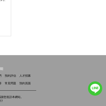
能
們
預約評估
人才招募
得
常見問題
預約頁面
m，感謝您造訪本網站。
77