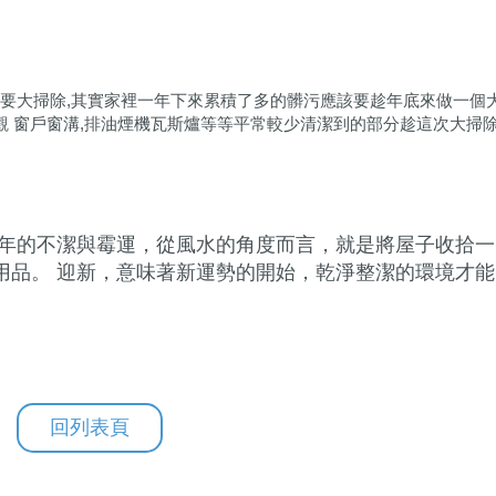
需要大掃除,其實家裡一年下來累積了多的髒污應該要趁年底來做一個
外觀 窗戶窗溝,排油煙機瓦斯爐等等平常較少清潔到的部分趁這次大掃
往年的不潔與霉運，從風水的角度而言，就是將屋子收拾一
用品。 迎新，意味著新運勢的開始，乾淨整潔的環境才能
回列表頁