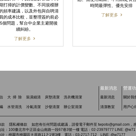
期打掃的計價變數、不同規模辦
時間最彈性、優先安排
的頻率建議，以及外包與自聘清
了解更多
員的成本比較，並整理簽約前必
5個問題，幫台中企業主避開後
續糾紛。
了解更多
最新消息
營運功
估
大 掃 除
裝潢細清
床墊清潔
洗衣機清潔
最新消息
關於我
 蟎
水管清洗
冷氣清潔
沙發清潔
辦公室清潔
清潔教室
用戶心
條款
隱私權條款
如您有任何問題或建議，請發電子郵件至 twpoto@gmail.co
址：100臺北市中正區金山南路一段67巷3號一樓 電話：02-23979777 LINE: @w71
址：桃園市桃園區大原路11之1號3樓 電話：03-2717-712 LINE: @w7177