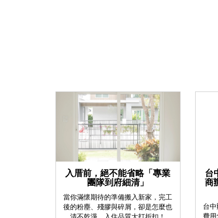
入厝前，絕不能省略「專業
台
團隊到府細清」
商
當你滿懷期待的準備搬入新家，完工
台中
後的粉塵、殘膠與碎屑，卻是怎麼也
費用
清不乾淨，入住品質大打折扣！