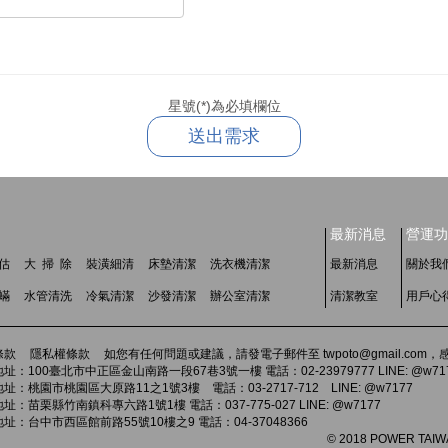
星號(*)為必填欄位
送出需求
最新消息
營運功
估
大 掃 除
裝潢細清
床墊清潔
洗衣機清潔
最新消息
關於我
 蟎
水管清洗
冷氣清潔
沙發清潔
辦公室清潔
清潔教室
用戶心
條款
隱私權條款
如您有任何問題或建議，請發電子郵件至 twpoto@gmail.co
址：100臺北市中正區金山南路一段67巷3號一樓 電話：02-23979777 LINE: @w71
址：桃園市桃園區大原路11之1號3樓 電話：03-2717-712 LINE: @w7177
址：苗栗縣竹南鎮科專六路1號1樓 電話：037-775-027 LINE: @w7177
址：台中市西區館前路55號10樓之9 電話：04-37048366
© 2018 POWER TAIWAN