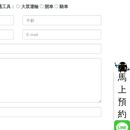
通工具：
大眾運輸
開車
騎車
馬
上
預
約