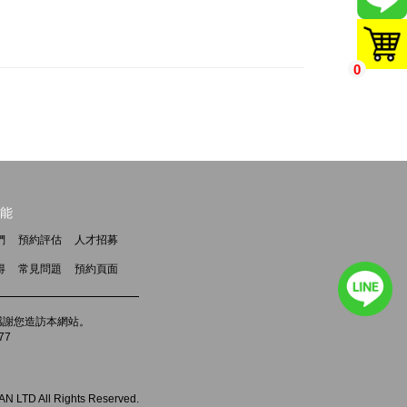
0
能
們
預約評估
人才招募
得
常見問題
預約頁面
m，感謝您造訪本網站。
77
 LTD All Rights Reserved.