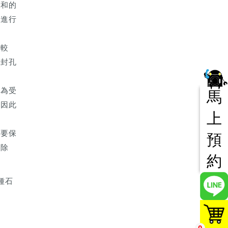
溫和的
期進行
性較
期封孔
成為受
馬
，因此
上
。要保
預
和除
約
種石