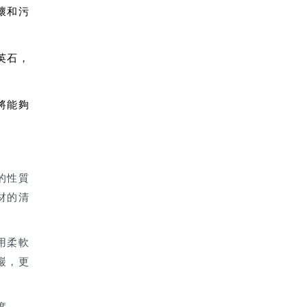
壞和污
英石，
將能夠
的性質
材的清
用柔軟
巖，更
度。