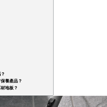
嗎？
材保養產品？
石材地板？