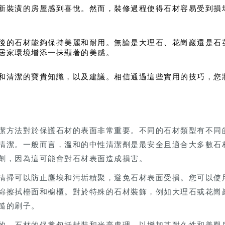
新裝潢的房屋感到喜悅。然而，裝修過程使得石材容易受到損
後的石材能夠保持美麗和耐用。無論是大理石、花崗巖還是石
居家環境增添一抹顯著的美感。
和清潔的寶貴知識，以及建議。相信通過這些實用的技巧，您
潔方法對於保護石材的表面非常重要。不同的石材類型有不同
清潔。一般而言，溫和的中性清潔劑是最安全且適合大多數石
劑，因為這可能會對石材表面造成損害。
清掃可以防止塵埃和污垢積聚，避免石材表面受損。您可以使
綿擦拭檯面和櫥櫃。對於特殊的石材裝飾，例如大理石或花崗
糙的刷子。
的。石材的保養包括封裝和光亮處理，以增加其耐久性和美觀