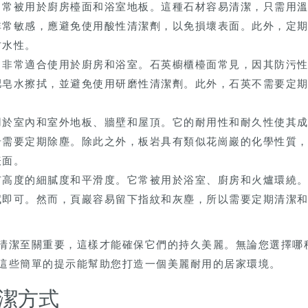
，常被用於廚房檯面和浴室地板。這種石材容易清潔，只需用
非常敏感，應避免使用酸性清潔劑，以免損壞表面。此外，定
防水性。
，非常適合使用於廚房和浴室。石英櫥櫃檯面常見，因其防污
肥皂水擦拭，並避免使用研磨性清潔劑。此外，石英不需要定
用於室內和室外地板、牆壁和屋頂。它的耐用性和耐久性使其
岩需要定期除塵。除此之外，板岩具有類似花崗巖的化學性質
表面。
有高度的細膩度和平滑度。它常被用於浴室、廚房和火爐環繞
拭即可。然而，頁巖容易留下指紋和灰塵，所以需要定期清潔
清潔至關重要，這樣才能確保它們的持久美麗。無論您選擇哪
這些簡單的提示能幫助您打造一個美麗耐用的居家環境。
潔方式