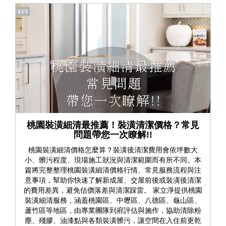
桃園裝潢細清最推薦！裝潢清潔價格？常見
問題帶您一次瞭解!!
桃園裝潢細清價格怎麼算？裝潢後清潔費用會依坪數大
小、髒污程度、現場施工狀況與清潔範圍而有所不同。本
篇將完整整理桃園裝潢細清價格行情、常見服務流程與注
意事項，幫助你快速了解新成屋、交屋前後或裝潢後清潔
的費用差異，避免估價落差與清潔踩雷。 家立淨提供桃園
裝潢細清服務，涵蓋桃園區、中壢區、八德區、龜山區、
蘆竹區等地區，由專業團隊到府評估與施作，協助清除粉
塵、殘膠、油漆點與各類裝潢髒污，讓空間在入住前更乾