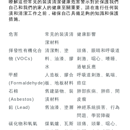
瞭解這些常見的裝潢清潔健康危害警示對於保護我們
自己和我們的家人的健康至關重要。請在進行任何裝
潢和清潔工作之前，確保自己具備足夠的知識和保護
措施。
危害
常見的裝潢清
健康影響
潔材料
揮發性有機化合
清潔劑、塗
頭痛、眼睛和呼吸道
物 (VOCs)
料、油漆、膠
刺激、噁心、嗜睡、
水
過敏反應
甲醛
人造板、膠合
呼吸道刺激、氣喘、
(Formaldehyde)
板、地板材料
癌症
石棉
舊建築物、裝
肺部疾病、肺癌、間
(Asbestos)
潢材料
皮瘤
鉛 (Lead)
舊油漆、塗層
神經系統損害、行為
問題、學習障礙
碳化物和氧氣
煤氣爐、瓦斯
頭痛、頭暈、噁心、