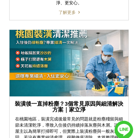
淨、更安心。
了解更多
裝潢後一直掉粉塵？3個常見原因與細清解決
方案｜家立淨
在桃園地區，裝潢完成後最常見的問題就是粉塵殘留與細
節未清潔乾淨，導致入住後仍持續掉落灰塵與木屑。許多
屋主以為簡單打掃即可，但實際上裝潢粉塵與一般灰塵不
同，若沒有專業細清處理，很難徹底清除。本篇整理桃園