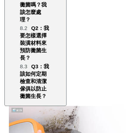
黴菌嗎？我
該怎麼處
理？
Q2：我
要怎樣選擇
裝潢材料來
預防黴菌生
長？
Q3：我
該如何定期
檢查和清潔
傢俱以防止
黴菌生長？