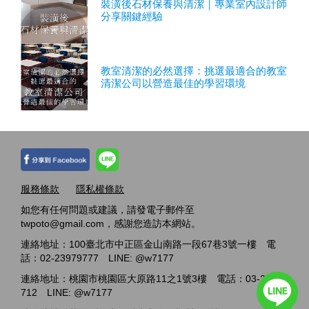
裝潢後石材保養與清潔｜專業室內設計師
分享關鍵經驗
教室清潔的必然選擇：挑選最適合的教室
清潔公司以營造最佳的學習環境
服務條款
隱私權條款
如您有任何問題或建議，請發電子郵件至
twpoto@gmail.com，感謝您造訪本網站。
連絡地址：100臺北市中正區金山南路一段67巷3號一樓 電
話：02-23979777 LINE: @w7177
連絡地址：桃園市桃園區大原路11之1號3樓 電話：03-2717-
712 LINE: @w7177