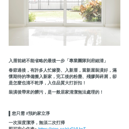
入厝前絕不能省略的最後一步「專業團隊到府細清」
春節過後，有許多人忙嫁娶、入新厝，當新屋裝潢好，滿
懷期待的準備搬入新家，完工後的粉塵、殘膠與碎屑，卻
是怎麼也清不乾淨，入住品質大打折扣！
裝潢後帶來的髒污，是一般居家清潔無法處理的！
▌
您只需 #預約家立淨
一次深度潔淨，無須二次打掃
即可安心住進~
https://ojos.cc/r/uGVUwT