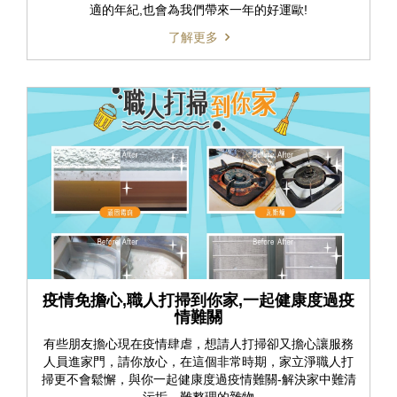
適的年紀,也會為我們帶來一年的好運歐!
了解更多
疫情免擔心,職人打掃到你家,一起健康度過疫
情難關
有些朋友擔心現在疫情肆虐，想請人打掃卻又擔心讓服務
人員進家門，請你放心，在這個非常時期，家立淨職人打
掃更不會鬆懈，與你一起健康度過疫情難關-解決家中難清
污垢、難整理的雜物 ​ ​