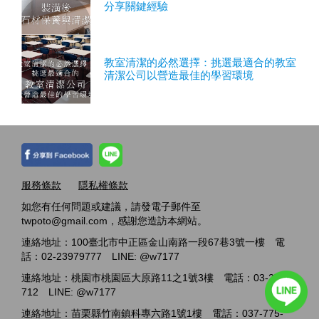
分享關鍵經驗
教室清潔的必然選擇：挑選最適合的教室
清潔公司以營造最佳的學習環境
服務條款
隱私權條款
如您有任何問題或建議，請發電子郵件至
twpoto@gmail.com，感謝您造訪本網站。
連絡地址：100臺北市中正區金山南路一段67巷3號一樓 電
話：02-23979777 LINE: @w7177
連絡地址：桃園市桃園區大原路11之1號3樓 電話：03-2717-
712 LINE: @w7177
連絡地址：苗栗縣竹南鎮科專六路1號1樓 電話：037-775-