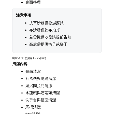
桌面整理
注意事項
皮革沙發僅微濕擦拭
布沙發僅乾布拍打
若需搬動沙發請提前告知
高處需提供椅子或梯子
廁所清潔（預估 1～2 小時）
清潔內容
牆面清潔
抽風機與濾網清潔
淋浴間拉門清潔
水龍頭與蓮蓬頭清潔
洗手台與鏡面清潔
馬桶清潔