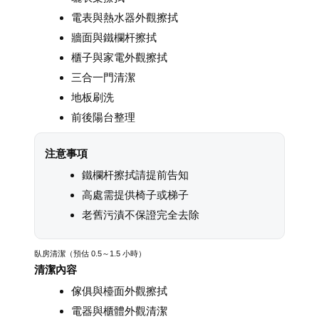
電表與熱水器外觀擦拭
牆面與鐵欄杆擦拭
櫃子與家電外觀擦拭
三合一門清潔
地板刷洗
前後陽台整理
注意事項
鐵欄杆擦拭請提前告知
高處需提供椅子或梯子
老舊污漬不保證完全去除
臥房清潔（預估 0.5～1.5 小時）
清潔內容
傢俱與檯面外觀擦拭
電器與櫃體外觀清潔