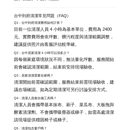
台中到府清潔常見問題（FAQ）
Q1：台中到府清潔費用如何計算？
目前一位清潔人員 4 小時為基本單位，費用為 2400
元。實際費用會依坪數、髒污程度與清潔範圍調整，
建議提供照片由客服評估較準確。
Q2：台中居家清潔 4 小時可以清多少？
因每個家庭環境狀況不同，無法量化坪數。服務開始
前會確認清潔範圍，結束前安排現場驗收。
Q3：居家清潔需要在家嗎？
清潔開始前需確認範圍，服務結束前需現場驗收，建
議在場確認。如為定期清潔可另行討論安排方式。
Q4：清潔人員會自備工具嗎？
清潔人員會攜帶基本抹布、刷子、菜瓜布、大板拖與
酵素清潔劑。不會攜帶吸塵器或梯子，如需高處清潔
請現場提供穩固椅子或梯子。
Q5：清潔包含窗戶嗎？