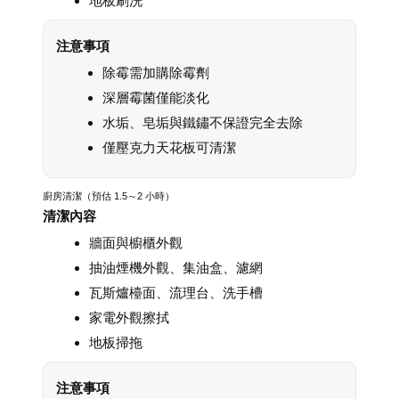
地板刷洗
注意事項
除霉需加購除霉劑
深層霉菌僅能淡化
水垢、皂垢與鐵鏽不保證完全去除
僅壓克力天花板可清潔
廚房清潔（預估 1.5～2 小時）
清潔內容
牆面與櫥櫃外觀
抽油煙機外觀、集油盒、濾網
瓦斯爐檯面、流理台、洗手槽
家電外觀擦拭
地板掃拖
注意事項