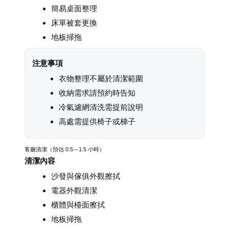
簡易桌面整理
床單被套更換
地板掃拖
注意事項
衣物整理不屬於清潔範圍
收納需求請預約時告知
冷氣濾網清洗需提前說明
高處需提供椅子或梯子
客廳清潔（預估 0.5～1.5 小時）
清潔內容
沙發與傢俱外觀擦拭
電器外觀清潔
櫃體與檯面擦拭
地板掃拖