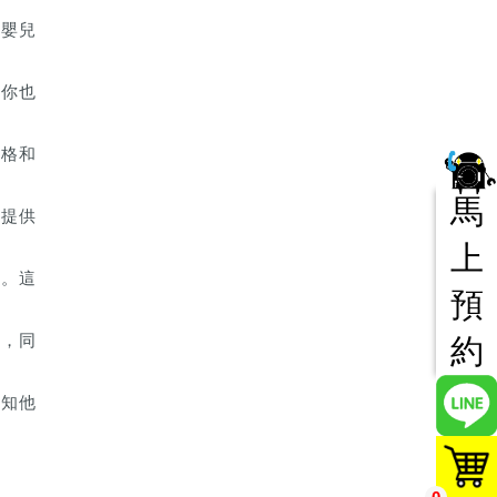
、嬰兒
，你也
資格和
馬
務提供
上
用。這
預
顧，同
約
告知他