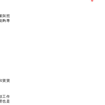
0
潔與照
能夠專
和寶寶
顧工作
理也是