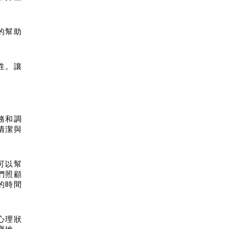
的幫助
性。讓
務和調
清潔與
可以幫
們照顧
的時間
心理狀