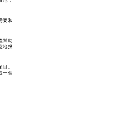
寶地，
需要和
僅幫助
意地投
項目。
造一個