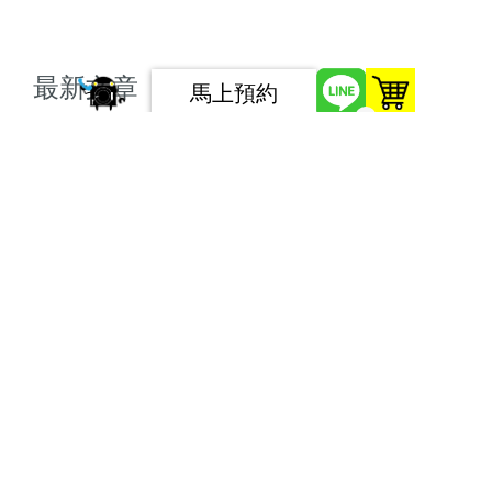
最新文章
馬上預約
0
地震後，居家安全檢查該注意哪些?
優質辦公室清潔打掃三大竅門，ptt鄉民推
薦收藏！
裝潢後石材保養與清潔：打造持久美麗的
居家環境
裝潢後石材保養與清潔｜專業室內設計師