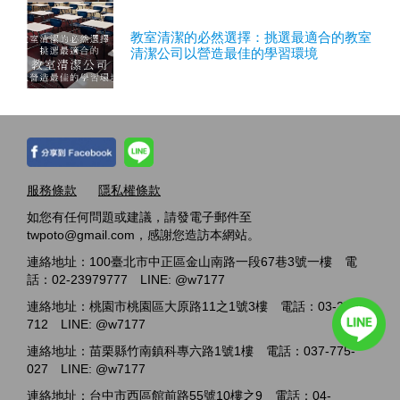
教室清潔的必然選擇：挑選最適合的教室
清潔公司以營造最佳的學習環境
服務條款
隱私權條款
如您有任何問題或建議，請發電子郵件至
twpoto@gmail.com，感謝您造訪本網站。
連絡地址：100臺北市中正區金山南路一段67巷3號一樓 電
話：02-23979777 LINE: @w7177
連絡地址：桃園市桃園區大原路11之1號3樓 電話：03-2717-
712 LINE: @w7177
連絡地址：苗栗縣竹南鎮科專六路1號1樓 電話：037-775-
027 LINE: @w7177
連絡地址：台中市西區館前路55號10樓之9 電話：04-