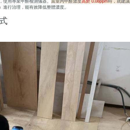
，使用專業甲醛檢測儀器。
當室內甲醛濃度
高於 0.08ppm
時，就建議
）進行治理，能有效降低整體濃度。
式
）