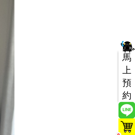
馬
上
預
約