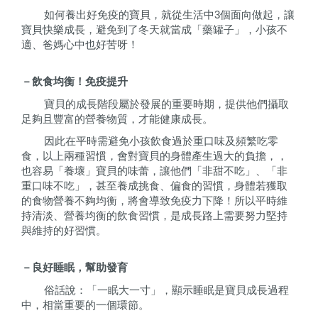
如何養出好免疫的寶貝，就從生活中
3
個面向做起，讓
寶貝快樂成長，避免到了冬天就當成「藥罐子」，小孩不
適、爸媽心中也好苦呀！
－飲食均衡！免疫提升
寶貝的成長階段屬於發展的重要時期，提供他們攝取
足夠且豐富的營養物質，才能健康成長。
因此在平時需避免小孩飲食過於重口味及頻繁吃零
食，以上兩種習慣，會對寶貝的身體產生過大的負擔，，
也容易「養壞」寶貝的味蕾，讓他們「非甜不吃」、「非
重口味不吃」，甚至養成挑食、偏食的習慣，身體若獲取
的食物營養不夠均衡，將會導致免疫力下降！所以平時維
持清淡、營養均衡的飲食習慣，是成長路上需要努力堅持
與維持的好習慣。
－良好睡眠，幫助發育
俗話說：「一眠大一寸」，顯示睡眠是寶貝成長過程
中，相當重要的一個環節。