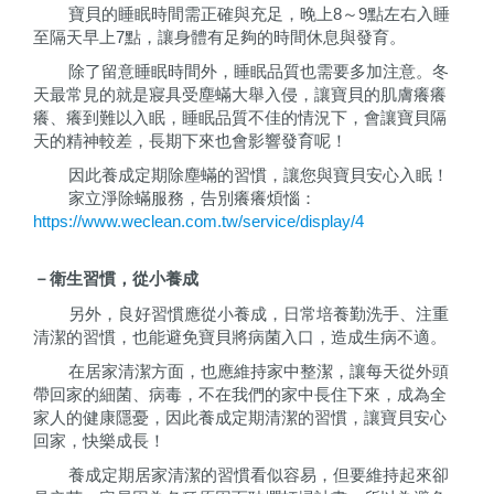
寶貝的睡眠時間需正確與充足，晚上
8
～
9
點左右入睡
至隔天早上
7
點，讓身體有足夠的時間休息與發育。
除了留意睡眠時間外，睡眠品質也需要多加注意。冬
天最常見的就是寢具受塵蟎大舉入侵，讓寶貝的肌膚癢癢
癢、癢到難以入眠，睡眠品質不佳的情況下，會讓寶貝隔
天的精神較差，長期下來也會影響發育呢！
因此養成定期除塵蟎的習慣，讓您與寶貝安心入眠！
家立淨除蟎服務，告別癢癢煩惱
：
https://www.weclean.com.tw/service/display/4
－衛生習慣，從小養成
另外，良好習慣應從小養成，日常培養勤洗手、注重
清潔的習慣，也能避免寶貝將病菌入口，造成生病不適。
在居家清潔方面，也應維持家中整潔，讓每天從外頭
帶回家的細菌、病毒，不在我們的家中長住下來，成為全
家人的健康隱憂，因此養成定期清潔的習慣，讓寶貝安心
回家，快樂成長！
養成定期居家清潔的習慣看似容易，但要維持起來卻