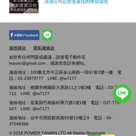
清潔公司以營造最佳的學習環境
服務條款
隱私權條款
如您有任何問題或建議，請發電子郵件至
twpoto@gmail.com，感謝您造訪本網站。
連絡地址：100臺北市中正區金山南路一段67巷3號一樓 電
話：02-23979777 LINE: @w7177
連絡地址：桃園市桃園區大原路11之1號3樓 電話：03-2717-
712 LINE: @w7177
連絡地址：苗栗縣竹南鎮科專六路1號1樓 電話：037-775-
027 LINE: @w7177
連絡地址：台中市西區館前路55號10樓之9 電話：04-
37048366
© 2018 POWER TAIWAN LTD All Rights Reserved.