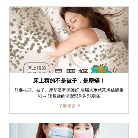
床上積的不是被子，是塵蟎！
只要枕頭、被子、床墊沒有保護好 塵蟎大軍就來鳩佔鵲巢
啦～ 讓規律的清潔幫你告別塵蟎
了解更多