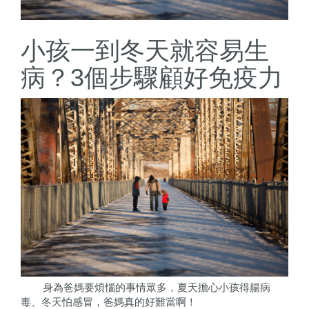
小孩一到冬天就容易生
病？3個步驟顧好免疫力
身為爸媽要煩惱的事情眾多，夏天擔心小孩得腸病
毒、冬天怕感冒，爸媽真的好難當啊！