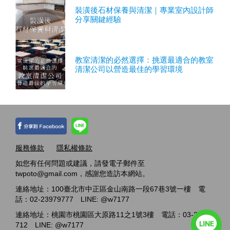
裝潢後石材保養與清潔｜專業室內設計師
分享關鍵經驗
教室清潔的必然選擇：挑選最適合的教室
清潔公司以營造最佳的學習環境
服務條款
隱私權條款
如您有任何問題或建議，請發電子郵件至
twpoto@gmail.com，感謝您造訪本網站。
連絡地址：100臺北市中正區金山南路一段67巷3號一樓 電
話：02-23979777 LINE: @w7177
連絡地址：桃園市桃園區大原路11之1號3樓 電話：03-2717-
712 LINE: @w7177