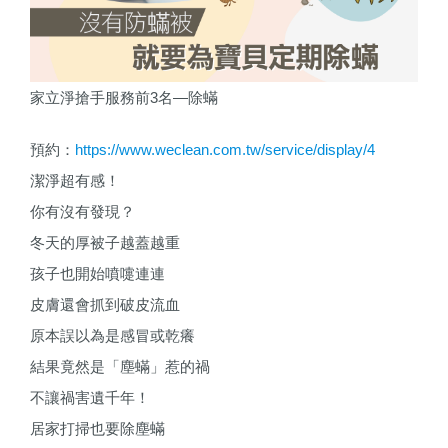
家立淨搶手服務前
3
名
—
除蟎
預約：
https://www.weclean.com.tw/service/display/4
潔淨超有感！
你有沒有發現？
冬天的厚被子越蓋越重
孩子也開始噴嚏連連
皮膚還會抓到破皮流血
原本誤以為是感冒或乾癢
結果竟然是「塵蟎」惹的禍
不讓禍害遺千年！
居家打掃也要除塵蟎