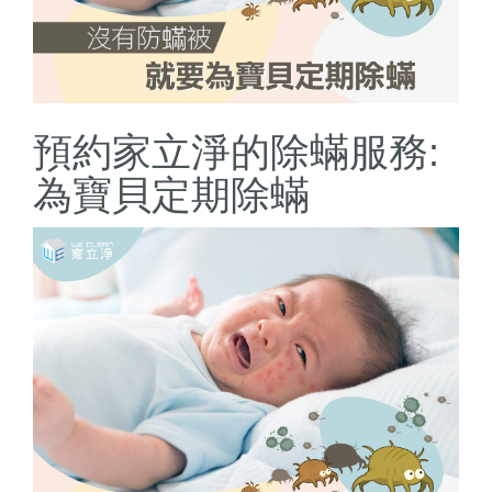
預約家立淨的除蟎服務:
為寶貝定期除蟎