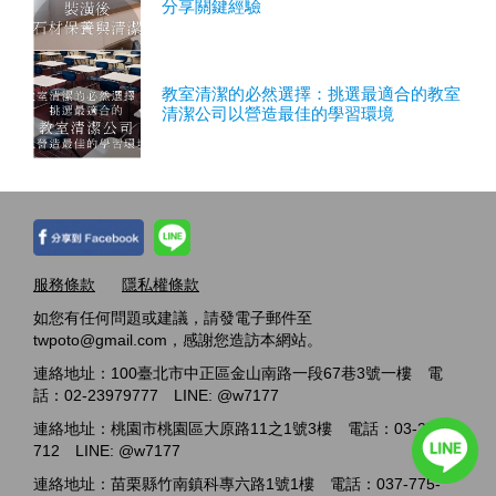
分享關鍵經驗
教室清潔的必然選擇：挑選最適合的教室
清潔公司以營造最佳的學習環境
服務條款
隱私權條款
如您有任何問題或建議，請發電子郵件至
twpoto@gmail.com，感謝您造訪本網站。
連絡地址：100臺北市中正區金山南路一段67巷3號一樓 電
話：02-23979777 LINE: @w7177
連絡地址：桃園市桃園區大原路11之1號3樓 電話：03-2717-
712 LINE: @w7177
連絡地址：苗栗縣竹南鎮科專六路1號1樓 電話：037-775-