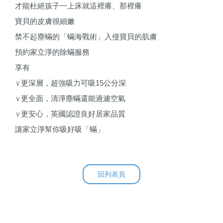
才能杜絕孩子一上床就這裡癢、那裡癢
寶貝的皮膚很細嫩
禁不起塵蟎的「蟎海戰術」入侵寶貝的肌膚
預約家立淨的除蟎服務
享有
更深層，超強吸力可吸
15
公分深
Ｖ
更全面，清淨塵蟎還能過濾空氣
Ｖ
更安心，英國認證良好居家品質
Ｖ
讓家立淨幫你吸好吸「蟎」
回列表頁