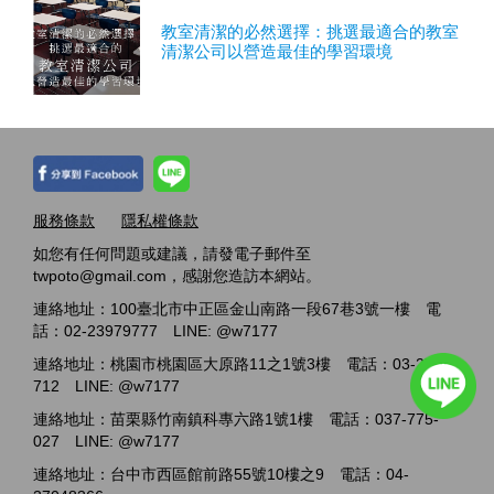
教室清潔的必然選擇：挑選最適合的教室
清潔公司以營造最佳的學習環境
服務條款
隱私權條款
如您有任何問題或建議，請發電子郵件至
twpoto@gmail.com，感謝您造訪本網站。
連絡地址：100臺北市中正區金山南路一段67巷3號一樓 電
話：02-23979777 LINE: @w7177
連絡地址：桃園市桃園區大原路11之1號3樓 電話：03-2717-
712 LINE: @w7177
連絡地址：苗栗縣竹南鎮科專六路1號1樓 電話：037-775-
027 LINE: @w7177
連絡地址：台中市西區館前路55號10樓之9 電話：04-