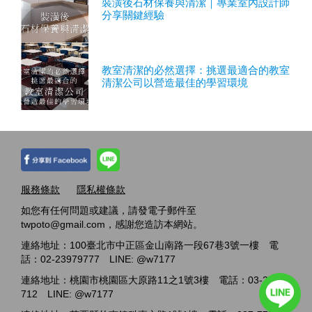
裝潢後石材保養與清潔｜專業室內設計師
分享關鍵經驗
教室清潔的必然選擇：挑選最適合的教室
清潔公司以營造最佳的學習環境
服務條款
隱私權條款
如您有任何問題或建議，請發電子郵件至
twpoto@gmail.com，感謝您造訪本網站。
連絡地址：100臺北市中正區金山南路一段67巷3號一樓 電
話：02-23979777 LINE: @w7177
連絡地址：桃園市桃園區大原路11之1號3樓 電話：03-2717-
712 LINE: @w7177