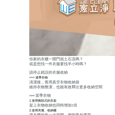
你家的衣櫃一開門就土石流嗎？
或是想找一件衣服要找半小時嗎？
請停止錯誤的衣服收納
>>> 過季衣物
清潔後，善用真空衣物收納袋
維持衣物整潔，也能有效釋出更多收納空間
當季衣物
>>>
1.
使用兩段式的衣架
架上衣物收納也同時增加
倍
2
2.
使用夾層、收納櫃
讓衣櫃的每一寸空間，都能善加運用