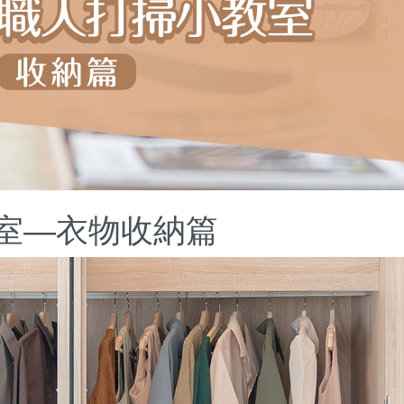
室—衣物收納篇