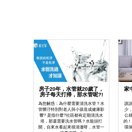
房子20年，水管就20歲了，
家
房子每天打掃，那水管呢?!
為您解惑：為什麼需要清洗水管？水
誰
管髒汙特別對老人與小孩造成健康影
少
響? 是指什麼?社區都有定期清洗水
公
塔，那還需要洗水管嗎？水龍頭打
的！
開，自來水看起來很清澈呀，水管一
環