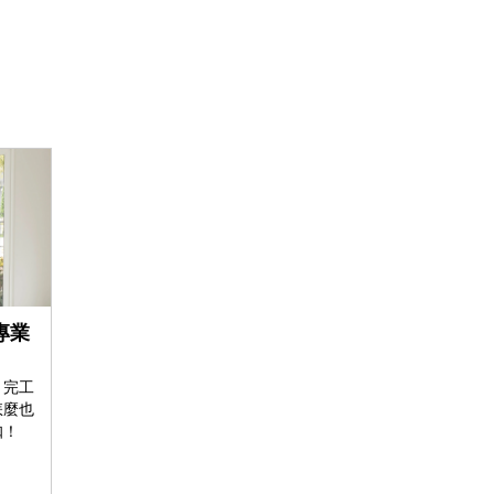
專業
，完工
怎麼也
扣！