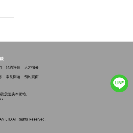
能
們
預約評估
人才招募
得
常見問題
預約頁面
m，感謝您造訪本網站。
77
 LTD All Rights Reserved.