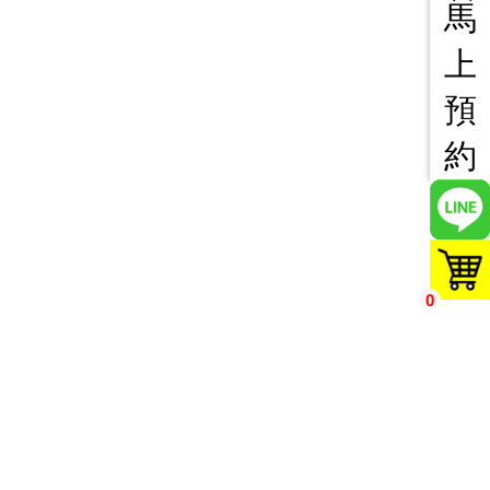
馬
上
預
約
0