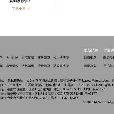
與呵護傢俱！
了解更多
最新消息
營運功
估
大 掃 除
裝潢細清
床墊清潔
洗衣機清潔
最新消息
關於我
 蟎
水管清洗
冷氣清潔
沙發清潔
辦公室清潔
清潔教室
用戶心
條款
隱私權條款
如您有任何問題或建議，請發電子郵件至 twpoto@gmail.co
址：100臺北市中正區金山南路一段67巷3號一樓 電話：02-23979777 LINE: @w71
址：桃園市桃園區大原路11之1號3樓 電話：03-2717-712 LINE: @w7177
址：苗栗縣竹南鎮科專六路1號1樓 電話：037-775-027 LINE: @w7177
址：台中市西區館前路55號10樓之9 電話：04-37048366
© 2018 POWER TAIWAN