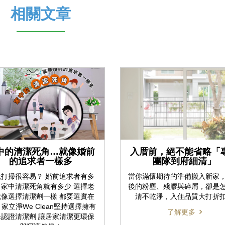
相關文章
中的清潔死角…就像婚前
入厝前，絕不能省略「
的追求者一樣多
團隊到府細清」
說打掃很容易？ 婚前追求者有多
當你滿懷期待的準備搬入新家
，家中清潔死角就有多少 選擇老
後的粉塵、殘膠與碎屑，卻是
就像選擇清潔劑一樣 都要選實在
清不乾淨，入住品質大打折
 家立淨We Clean堅持選擇擁有
了解更多
保認證清潔劑 讓居家清潔更環保