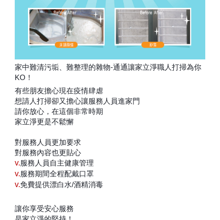
家中難清污垢、難整理的雜物-通通讓家立淨職人打掃為你
KO！
有些朋友擔心現在疫情肆虐
想請人打掃卻又擔心讓服務人員進家門
請你放心，在這個非常時期
家立淨更是不鬆懈
對服務人員更加要求
對服務內容也更貼心
v.
服務人員自主健康管理
v.
服務期間全程配戴口罩
v.
免費提供漂白水/酒精消毒
讓你享受安心服務
是家立淨的堅持！