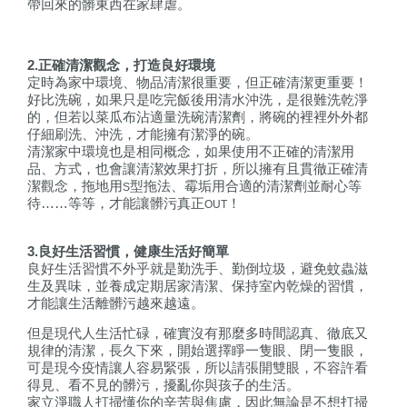
帶回來的髒東西在家肆虐。
2.
正確清潔觀念，打造良好環境
定時為家中環境、物品清潔很重要，但正確清潔更重要！
好比洗碗，如果只是吃完飯後用清水沖洗，是很難洗乾淨
的，但若以菜瓜布沾適量洗碗清潔劑，將碗的裡裡外外都
仔細刷洗、沖洗，才能擁有潔淨的碗。
清潔家中環境也是相同概念，如果使用不正確的清潔用
品、方式，也會讓清潔效果打折，所以擁有且貫徹正確清
潔觀念，拖地用
型拖法、霉垢用合適的清潔劑並耐心等
S
待……等等，才能讓
髒污真正
！
OUT
3.
良好生活習慣，健康生活好簡單
良好生活習慣不外乎就是勤洗手、勤倒垃圾，避免蚊蟲滋
生及異味，並養成定期居家清潔、保持室內乾燥的習慣，
才能讓生活離髒污越來越遠。
但是現代人生活忙碌，確實沒有那麼多時間認真、徹底又
規律的清潔，長久下來，開始選擇睜一隻眼、閉一隻眼，
可是現今疫情讓人容易緊張，所以請張開雙眼，不容許看
得見、看不見的髒污，擾亂你與孩子的生活。
家立淨職人打掃懂你的辛苦與焦慮，因此無論是不想打掃