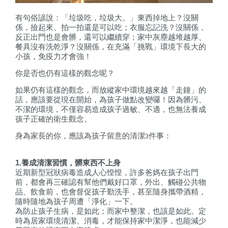
有句俗諺說：「垃圾吃，垃圾大。」東西掉地上？沒關
係，撿起來、拍一拍還是可以吃；衣服忘記洗？沒關係，
反正出門也是會髒，還可以繼續穿；家中灰塵越堆越厚、
餐具沒有洗乾淨？沒關係，在充滿「挑戰」環境下長大的
小孩，免疫力才會強！
你是否也仍有這樣的觀念呢？
如果仍有這樣的觀念，而放縱家中環境越來越「走鐘」的
話，應該要從現在開始，為孩子做點改變囉！因為髒污、
不潔的環境，不僅容易造成孩子過敏、不適，也無法養成
孩子正確的衛生觀念。
身為家長的你，應該為孩子留意的清潔
件事：
3
1.
養成清潔習慣，髒東西不上身
近期新型冠狀病毒造成人心惶惶，許多爸媽在孩子出門
前，都會再三確認有幫他們戴好口罩，外出、觸碰公共物
品、飲食前，也會督促孩子勤洗手，甚至隨身攜帶酒精，
隨時隨地為孩子周遭「淨化」一下。
為防止孩子生病，是如此；而家中整潔，也該是如此。定
時為居家環境清潔、消毒，才能保持家中潔淨，也能減少