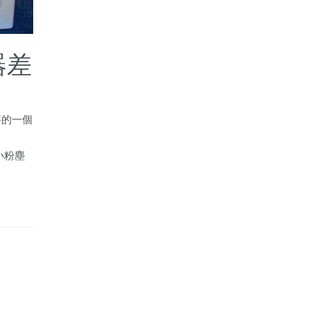
器差
要的一個
小粉塵