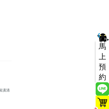
馬
上
預
約
裝潢清