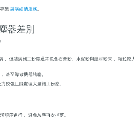
約專業
裝潢細清服務
。
塵器差別
」
屑， 但裝潢施工粉塵通常包含石膏粉、水泥粉與建材粉末， 顆粒較
， 甚至導致機器堵塞。
吸力較強且能處理大量施工粉塵。
潔順序進行， 避免灰塵再次掉落。