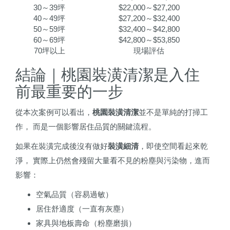
30～39坪
$22,000～$27,200
40～49坪
$27,200～$32,400
50～59坪
$32,400～$42,800
60～69坪
$42,800～$53,850
70坪以上
現場評估
結論｜桃園裝潢清潔是入住
前最重要的一步
從本次案例可以看出，
桃園裝潢清潔
並不是單純的打掃工
作， 而是一個影響居住品質的關鍵流程。
如果在裝潢完成後沒有做好
裝潢細清
，即使空間看起來乾
淨， 實際上仍然會殘留大量看不見的粉塵與污染物，進而
影響：
空氣品質（容易過敏）
居住舒適度（一直有灰塵）
家具與地板壽命（粉塵磨損）