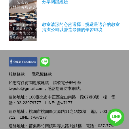
分享關鍵經驗
教室清潔的必然選擇：挑選最適合的教室
清潔公司以營造最佳的學習環境
服務條款
隱私權條款
如您有任何問題或建議，請發電子郵件至
twpoto@gmail.com，感謝您造訪本網站。
連絡地址：100臺北市中正區金山南路一段67巷3號一樓 電
話：02-23979777 LINE: @w7177
連絡地址：桃園市桃園區大原路11之1號3樓 電話：03-2717-
712 LINE: @w7177
連絡地址：苗栗縣竹南鎮科專六路1號1樓 電話：037-775-