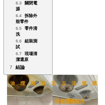
關閉電
源
拆除外
殼零件
零件清
洗
組裝測
試
現場清
潔還原
結論