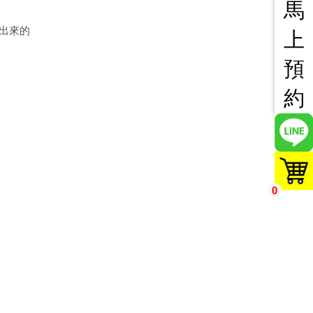
馬
出來的
上
預
約
0