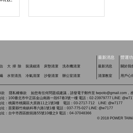
最新消息
營運功
估
大 掃 除
裝潢細清
床墊清潔
洗衣機清潔
最新消息
關於我
 蟎
水管清洗
冷氣清潔
沙發清潔
辦公室清潔
清潔教室
用戶心
條款
隱私權條款
如您有任何問題或建議，請發電子郵件至 twpoto@gmail.co
址：100臺北市中正區金山南路一段67巷3號一樓 電話：02-23979777 LINE: @w71
址：桃園市桃園區大原路11之1號3樓 電話：03-2717-712 LINE: @w7177
址：苗栗縣竹南鎮科專六路1號1樓 電話：037-775-027 LINE: @w7177
址：台中市西區館前路55號10樓之9 電話：04-37048366
© 2018 POWER TAIWAN