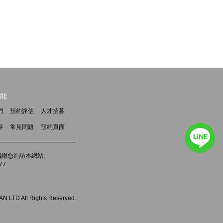
能
們
預約評估
人才招募
得
常見問題
預約頁面
m，感謝您造訪本網站。
77
 LTD All Rights Reserved.