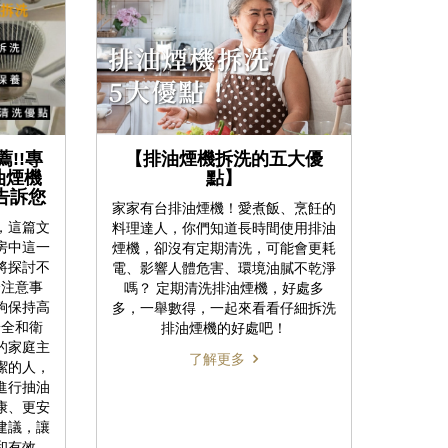
!!專
【排油煙機拆洗的五大優
油煙機
點】
告訴您
家家有台排油煙機！愛煮飯、烹飪的
，這篇文
料理達人，你們知道長時間使用排油
房中這一
煙機，卻沒有定期清洗，可能會更耗
將探討不
電、影響人體危害、環境油膩不乾淨
全注意事
嗎？ 定期清洗排油煙機，好處多
夠保持高
多，一舉數得，一起來看看仔細拆洗
安全和衛
排油煙機的好處吧！
的家庭主
了解更多
潔的人，
進行抽油
康、更安
建議，讓
和有效。