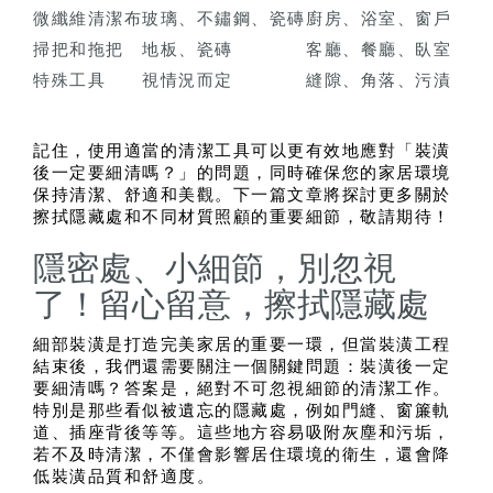
微纖維清潔布
玻璃、不鏽鋼、瓷磚
廚房、浴室、窗戶
掃把和拖把
地板、瓷磚
客廳、餐廳、臥室
特殊工具
視情況而定
縫隙、角落、污漬
記住，使用適當的清潔工具可以更有效地應對「裝潢
後一定要細清嗎？」的問題，同時確保您的家居環境
保持清潔、舒適和美觀。下一篇文章將探討更多關於
擦拭隱藏處和不同材質照顧的重要細節，敬請期待！
隱密處、小細節，別忽視
了！留心留意，擦拭隱藏處
細部裝潢是打造完美家居的重要一環，但當裝潢工程
結束後，我們還需要關注一個關鍵問題：裝潢後一定
要細清嗎？答案是，絕對不可忽視細節的清潔工作。
特別是那些看似被遺忘的隱藏處，例如門縫、窗簾軌
道、插座背後等等。這些地方容易吸附灰塵和污垢，
若不及時清潔，不僅會影響居住環境的衛生，還會降
低裝潢品質和舒適度。