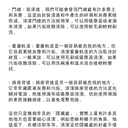
- 門縫：裝潢後，我們可能會發現門縫處有許多塵土
和灰塵，這是由於裝潢過程中產生的碎屑和灰塵累積
而成。清潔門縫的方法很簡單，可以用吸塵器或者濕
布清潔，如果污垢很難清除，可以使用軟毛刷輕輕刷
洗。
- 窗簾軌道：窗簾軌道是一個容易被忽視的地方，但
它容易累積灰塵和污垢。清潔窗簾軌道的方法取決於
材質，一般來說，可以使用毛刷或吸塵器清潔。如果
污垢很難清除，可以用洗碗液和溫水混合後輕輕擦
拭。
- 插座背後：插座背後是另一個容易被忽視的地方，
它常常藏匿著灰塵和污垢。清潔插座背後的方法是先
關掉電源，然後用濕布或吸塵器清潔。切勿使用潮濕
的東西接觸插座，以避免電擊危險。
這些只是幾個常見的「隱藏處」，實際上還有許多其
他地方也需要細心清潔，例如壁櫥和櫃子的角落、地
毯底下、衣櫃頂部等等。清潔這些隱藏處的好處不僅