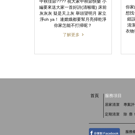
中秋佳節???? 祝大家中秋節快樂 小
你家
編要來送大家一首好詩(清喉嚨) 床前
想找
灰灰灰 疑是天上灰 舉頭望明月 家立
錯誤
淨oh ya！ 連嫦娥都要幫月亮掃乾淨
清
你家怎能不打掃呢？
衣物
了解更多
首頁
服務項目
居家清潔
專案評
定期清潔
除 塵
服務