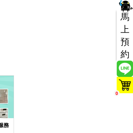
馬
上
預
約
0
服務