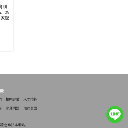
育訓
品。為
居家潔
能
們
預約評估
人才招募
得
常見問題
預約頁面
m，感謝您造訪本網站。