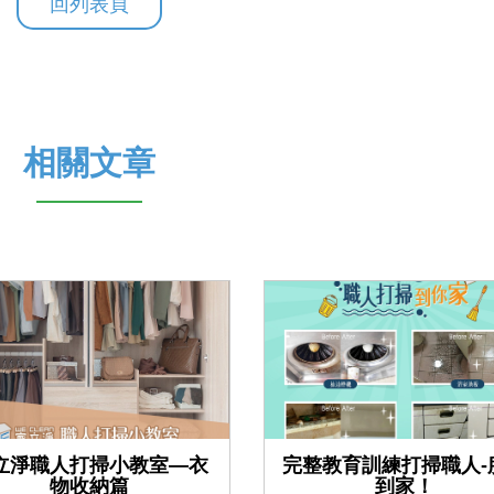
回列表頁
相關文章
立淨職人打掃小教室—衣
完整教育訓練打掃職人-
物收納篇
到家！