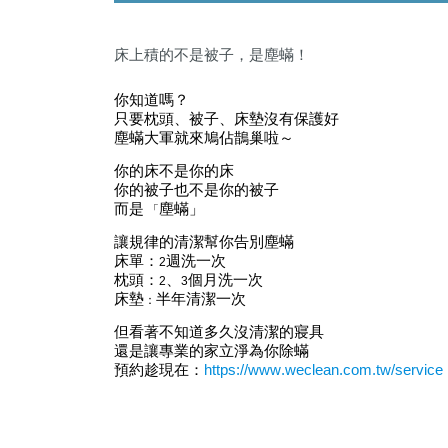
床上積的不是被子，是塵蟎！
你知道嗎？
只要枕頭、被子、床墊沒有保護好
塵蟎大軍就來鳩佔鵲巢啦～
你的床不是你的床
你的被子也不是你的被子
而是
塵蟎」
「
讓規律的清潔幫你告別塵蟎
床單：
週洗一次
2
枕頭
：
、
個月洗一次
2
3
床墊
半年清潔一次
：
但看著不知道多久沒清潔的寢具
還是讓專業的家立淨為你除蟎
預約趁現在：
https://www.weclean.com.tw/service