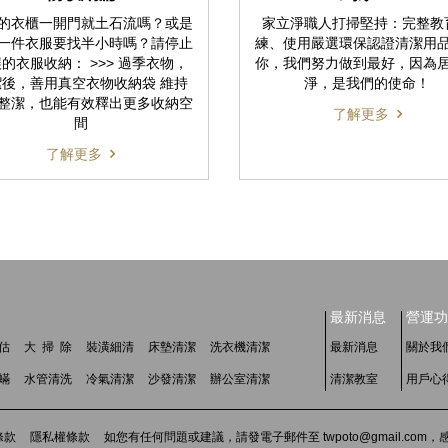
的衣櫃一開門就土石流嗎？或是
家立淨職人打掃堅持：完整教
一件衣服要找半小時嗎？請停止
練、使用嚴選環保認證清潔用
的衣服收納： >>> 過季衣物，
你，我們努力做到最好，因為
潔後，善用真空衣物收納袋 維持
淨，是我們的使命！
整潔，也能有效釋出更多收納空
了解更多
間
了解更多
最新消息
營運功
估
大 掃 除
裝潢細清
床墊清潔
洗衣機清潔
最新消息
關於我
 蟎
水管清洗
冷氣清潔
沙發清潔
辦公室清潔
清潔教室
用戶心
條款
隱私權條款
如您有任何問題或建議，請發電子郵件至 twpoto@gmail.co