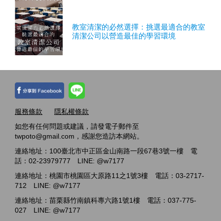
教室清潔的必然選擇：挑選最適合的教室
清潔公司以營造最佳的學習環境
服務條款
隱私權條款
如您有任何問題或建議，請發電子郵件至
twpoto@gmail.com，感謝您造訪本網站。
連絡地址：100臺北市中正區金山南路一段67巷3號一樓 電
話：02-23979777 LINE: @w7177
連絡地址：桃園市桃園區大原路11之1號3樓 電話：03-2717-
712 LINE: @w7177
連絡地址：苗栗縣竹南鎮科專六路1號1樓 電話：037-775-
027 LINE: @w7177