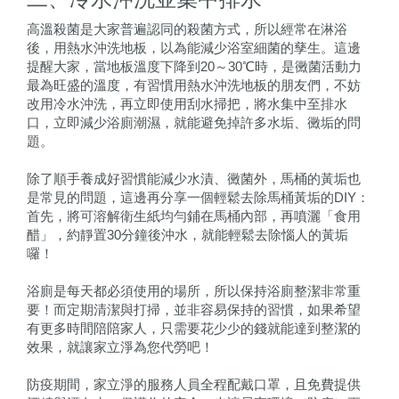
高溫殺菌是大家普遍認同的殺菌方式，所以經常在淋浴
後，用熱水沖洗地板，以為能減少浴室細菌的孳生。這邊
提醒大家，當地板溫度下降到20～30℃時，是黴菌活動力
最為旺盛的溫度，有習慣用熱水沖洗地板的朋友們，不妨
改用冷水沖洗，再立即使用刮水掃把，將水集中至排水
口，立即減少浴廁潮濕，就能避免掉許多水垢、黴垢的問
題。
除了順手養成好習慣能減少水漬、黴菌外，馬桶的黃垢也
是常見的問題，這邊再分享一個輕鬆去除馬桶黃垢的DIY：
首先，將可溶解衛生紙均勻鋪在馬桶內部，再噴灑「食用
醋」，約靜置30分鐘後沖水，就能輕鬆去除惱人的黃垢
囉！
浴廁是每天都必須使用的場所，所以保持浴廁整潔非常重
要！而定期清潔與打掃，並非容易保持的習慣，如果希望
有更多時間陪陪家人，只需要花少少的錢就能達到整潔的
效果，就讓家立淨為您代勞吧！
防疫期間，家立淨的服務人員全程配戴口罩，且免費提供