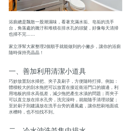
浴廁總是飄散一股潮濕味，看著充滿水垢、皂垢的洗手
台，角落處的黴汙和堆積在排水孔的頭髮，好像每天清掃
也掃不完……
家立淨幫大家整理2個順手就能做到的小撇步，讓你的浴廁
隨時保持亮晶晶！
一、善加利用清潔小道具
巧妙放置刮水掃把、夾子及刷子，方便隨時打掃。例如：
體積較大的刮水拖把可以放置在接近衛浴門口的牆邊，利
用地板的排水高低差，減少拖把產生水漬的問題；而夾子
可以直立放在排水孔旁，洗完澡時，就能隨手清理頭髮；
至於刷子則建議放在洗手台旁的通風處，讓你想刷地面或
水槽時，也不怕找不到。
二、冷水沖洗並集中排水