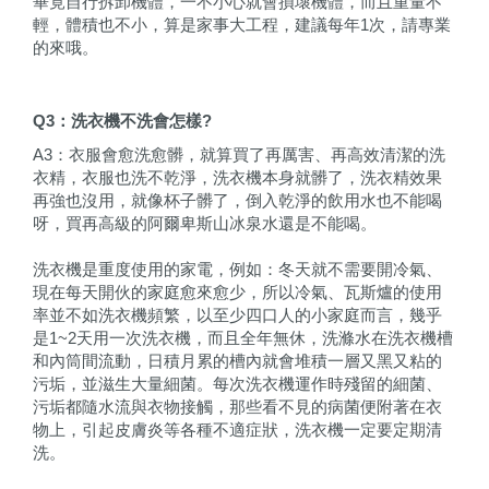
畢竟自行拆卸機體，一不小心就會損壞機體，而且重量不
輕，體積也不小，算是家事大工程，建議每年1次，請專業
的來哦。
Q3
：洗衣機不洗會怎樣?
A3：衣服會愈洗愈髒，就算買了再厲害、再高效清潔的洗
衣精，衣服也洗不乾淨，洗衣機本身就髒了，洗衣精效果
再強也沒用，就像杯子髒了，倒入乾淨的飲用水也不能喝
呀，買再高級的阿爾卑斯山冰泉水還是不能喝。
洗衣機是重度使用的家電，例如：冬天就不需要開冷氣、
現在每天開伙的家庭愈來愈少，所以冷氣、瓦斯爐的使用
率並不如洗衣機頻繁，以至少四口人的小家庭而言，幾乎
是1~2天用一次洗衣機，而且全年無休，洗滌水在洗衣機槽
和內筒間流動，日積月累的槽內就會堆積一層又黑又粘的
污垢，並滋生大量細菌。每次洗衣機運作時殘留的細菌、
污垢都隨水流與衣物接觸，那些看不見的病菌便附著在衣
物上，引起皮膚炎等各種不適症狀，洗衣機一定要定期清
洗。