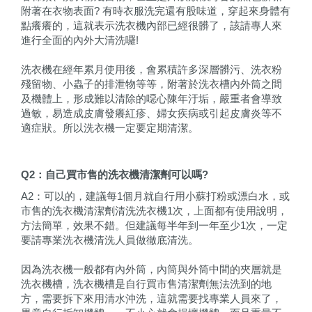
附著在衣物表面? 有時衣服洗完還有股味道，穿起來身體有
點癢癢的，這就表示洗衣機內部已經很髒了，該請專人來
進行全面的內外大清洗囉!
洗衣機在經年累月使用後，會累積許多深層髒污、洗衣粉
殘留物、小蟲子的排泄物等等，附著於洗衣槽內外筒之間
及機體上，形成難以清除的噁心陳年汙垢，嚴重者會導致
過敏，易造成皮膚發癢紅疹、婦女疾病或引起皮膚炎等不
適症狀。所以洗衣機一定要定期清潔。
Q2
：自己買市售的洗衣機清潔劑可以嗎?
A2：可以的，建議每1個月就自行用小蘇打粉或漂白水，或
市售的洗衣機清潔劑清洗洗衣機1次，上面都有使用說明，
方法簡單，效果不錯。但建議每半年到一年至少1次，一定
要請專業洗衣機清洗人員做徹底清洗。
因為洗衣機一般都有內外筒，內筒與外筒中間的夾層就是
洗衣機槽，洗衣機槽是自行買市售清潔劑無法洗到的地
方，需要拆下來用清水沖洗，這就需要找專業人員來了，