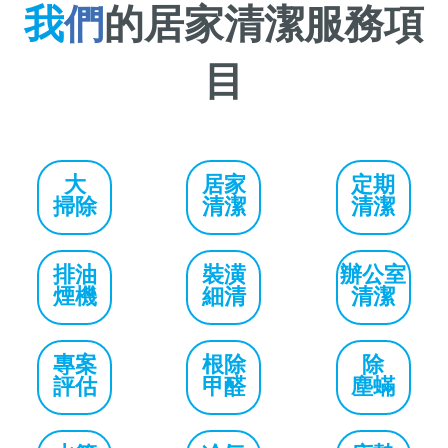
我
們
的居家清潔服務項
目
大
居家
定期
掃除
清潔
清潔
排油
裝潢
辦公室
煙機
細清
清潔
專案
根除
除
評估
甲醛
塵蟎