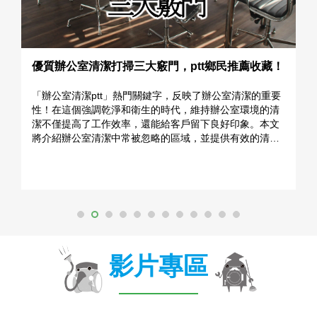
優質辦公室清潔打掃三大竅門，ptt鄉民推薦收藏！
裝
「辦公室清潔ptt」熱門關鍵字，反映了辦公室清潔的重要
透
性！在這個強調乾淨和衛生的時代，維持辦公室環境的清
材
潔不僅提高了工作效率，還能給客戶留下良好印象。本文
幫
將介紹辦公室清潔中常被忽略的區域，並提供有效的清潔
個
技巧，確保辦公室環境的整潔與健康。
影片專區