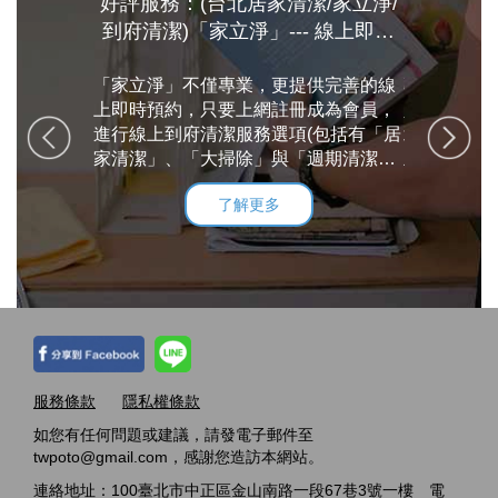
舒服、輕鬆
好評服務：(台北居家清潔/家立淨/
好評服務：
來說很滿
到府清潔)「家立淨」--- 線上即時
清潔專家
通、估價、
預約，專業效率到府服務，給你一
自己打掃的
多
「家立淨」不僅專業，更提供完善的線
個潔淨舒適
專業的服裝
來還是請專
上即時預約，只要上網註冊成為會員，
人放心及安心 目前服務的範圍集
上網找到家
進行線上到府清潔服務選項(包括有「居
北市及新北
項目有大掃
家清潔」、「大掃除」與「週期清潔」)
主)
等等，透過網
與服務時數勾選完畢後，就會有專人與
了解更多
涉，相當方
會員客戶連繫，在客戶指定的日期派遣
專業的家政婦，前往指定地點進行居家
清潔打掃，讓你擁有一個潔淨舒適溫暖
的家!
服務條款
隱私權條款
如您有任何問題或建議，請發電子郵件至
twpoto@gmail.com，感謝您造訪本網站。
連絡地址：100臺北市中正區金山南路一段67巷3號一樓 電